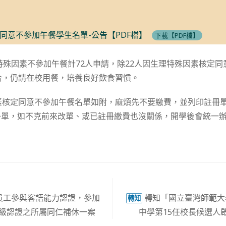
核定同意不參加午餐學生名單-公告【PDF檔】
下載【PDF檔】
期特殊因素不參加午餐計72人申請，除22人因生理特殊因素核定
合，仍請在校用餐，培養良好飲食習慣。
素核定同意不參加午餐名單如附，麻煩先不要繳費，並列印註冊
冊單，如不克前來改單、或已註冊繳費也沒關係，開學後會統一
員工參與客語能力認證，參加
轉知「國立臺灣師範大
轉知
各級認證之所屬同仁補休一案
中學第15任校長候選人