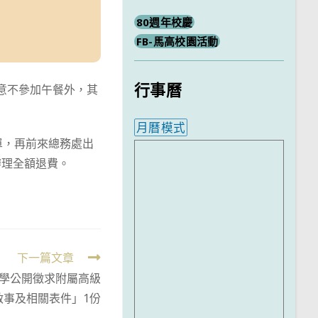
80週年校慶
FB-馬高校園活動
行事曆
同意不參加午餐外，其
月曆模式
單，再前來總務處出
內嵌行事曆為視覺預覽，完
辦理全額退費。
下一篇文章
學公開徵求附屬高級
啟事及相關表件」1份