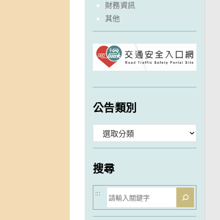
財務資訊
其他
公告類別
分
類
搜尋
搜
:::
尋