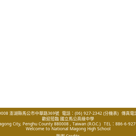
008 澎湖縣馬公市中華路369號
電話：(06) 927-2342
(分機表)
傳真電話：
歡迎蒞臨 國立馬公高級中學
ong City, Penghu County 880008 , Taiwan (R.O.C.)
TEL：886-6-927
Welcome to National Magong High School
致謝 Credits