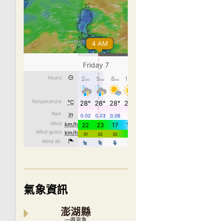
氣象資訊
澎湖縣
一週氣象