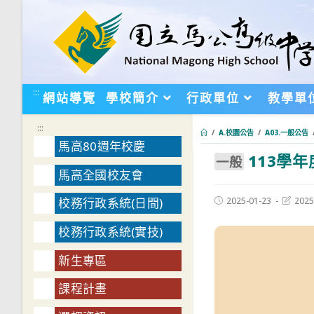
跳
轉
至
主
要
:::
網站導覽
學校簡介
行政單位
教學單
內
容
:::
/
A.校園公告
/
A03.一般公告
馬高80週年校慶
113學
:::
⼀般
馬高全國校友會
Post
Post
2025-01-23
2025
校務行政系統(日間)
published:
last
modifie
校務行政系統(實技)
新生專區
課程計畫