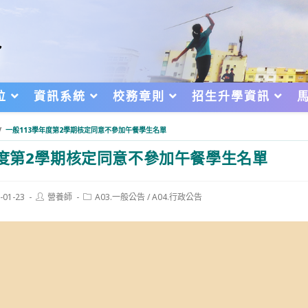
位
資訊系統
校務章則
招生升學資訊
/
⼀般113學年度第2學期核定同意不參加午餐學生名單
年度第2學期核定同意不參加午餐學生名單
Post
Post
-01-23
營養師
A03.一般公告
/
A04.行政公告
author:
category:
d: