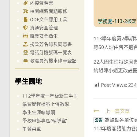
內控聲明書
校園網路問題報修
ODF文件應用工具
學務處-113-2
資通安全管理
職業安全衛生
113學年度第2學
捐款芳名錄及同意書
餘50人理由皆不適
電話分機號碼一覽表
教職員汽機車停車登記
22人因生理特殊因
納組陳小姐更改註
學生園地
Post Views:
234
112學年度一年級新生手冊
學習歷程檔案上傳教學
Read
上一篇文章
學生生涯輔導網
為鼓勵各單位
more
公告
學校申訴專區(輔導室)
114年度客語能力
午餐菜單
articles