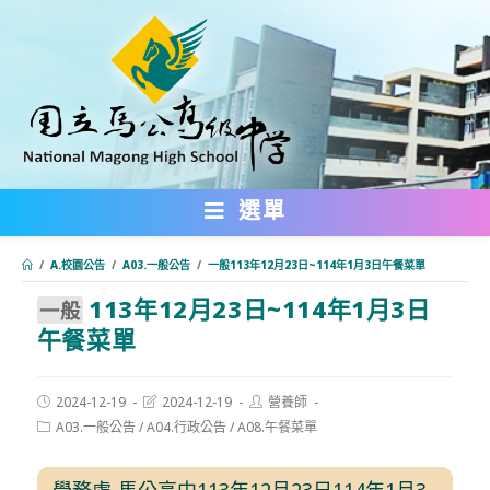
跳
轉
至
主
要
內
選單
容
/
A.校園公告
/
A03.一般公告
/
⼀般113年12月23日~114年1月3日午餐菜單
113年12月23日~114年1月3日
:::
⼀般
午餐菜單
Post
Post
Post
2024-12-19
2024-12-19
營養師
published:
last
author:
Post
A03.一般公告
/
A04.行政公告
/
A08.午餐菜單
modified:
category:
學務處-馬公高中113年12月23日114年1月3