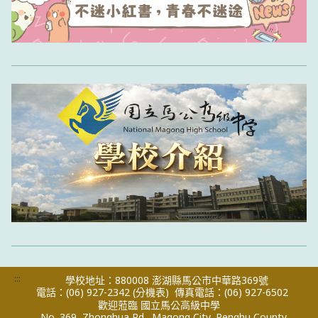
:::
學校地址：880008 澎湖縣馬公市中華路369號
電話：(06) 927-2342
(分機表)
傳真電話：(06) 927-6502
歡迎蒞臨 國立馬公高級中學
No. 369, Zhonghua Rd., Magong City, Penghu County