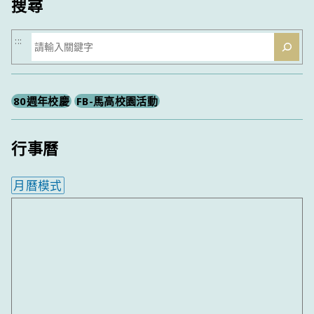
搜尋
搜
:::
尋
80週年校慶
FB-馬高校園活動
行事曆
月曆模式
內嵌行事曆為視覺預覽，完整行事曆內容請使用