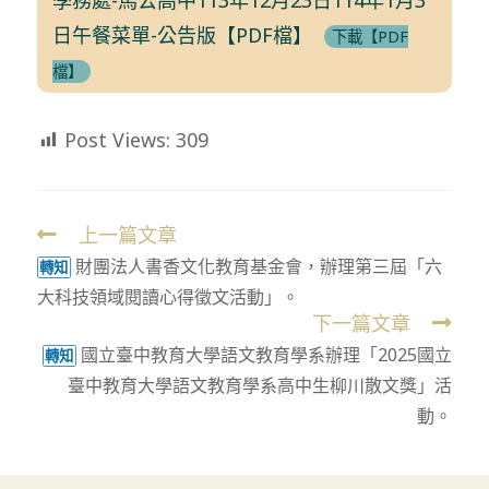
日午餐菜單-公告版【PDF檔】
下載【PDF
檔】
Post Views:
309
上一篇文章
Read
財團法人書香文化教育基金會，辦理第三屆「六
more
轉知
大科技領域閱讀心得徵文活動」。
articles
下一篇文章
國立臺中教育大學語文教育學系辦理「2025國立
轉知
臺中教育大學語文教育學系高中生柳川散文獎」活
動。