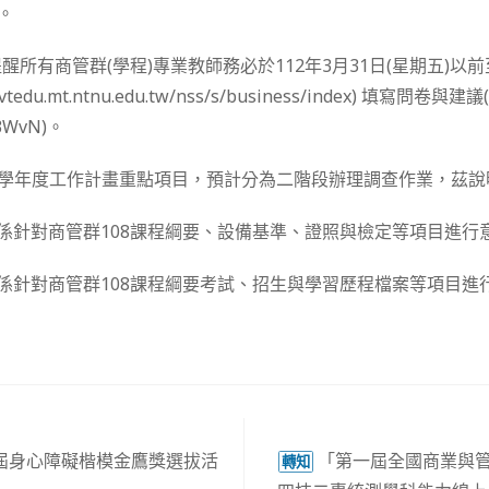
理。
醒所有商管群(學程)專業教師務必於112年3月31日(星期五)以
vtedu.mt.ntnu.edu.tw/nss/s/business/index) 填寫問卷
V83WvN)。
1學年度工作計畫重點項目，預計分為二階段辦理調查作業，茲說
：係針對商管群108課程綱要、設備基準、證照與檢定等項目進行
：係針對商管群108課程綱要考試、招生與學習歷程檔案等項目進
7屆身心障礙楷模金鷹獎選拔活
「第一屆全國商業與管
轉知