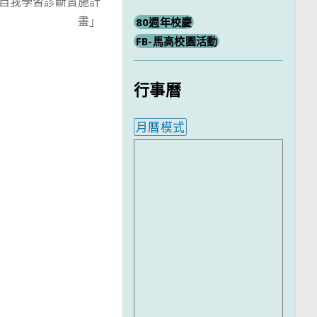
自我學習診斷實施計
畫」
80週年校慶
FB-馬高校園活動
行事曆
月曆模式
內嵌行事曆為視覺預覽，完