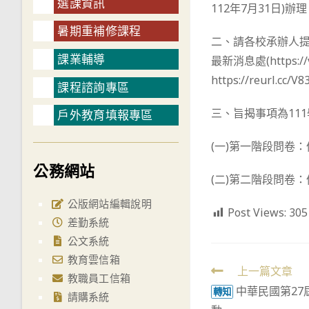
選課資訊
112年7月31日)辦
暑期重補修課程
二、請各校承辦人提
課業輔導
最新消息處(https://
https://reurl.cc/
課程諮詢專區
三、旨揭事項為11
戶外教育填報專區
(一)第一階段問卷
公務網站
(二)第二階段問卷
公版網站編輯說明
Post Views:
305
差勤系統
公文系統
教育雲信箱
Read
上一篇文章
教職員工信箱
中華民國第2
more
轉知
請購系統