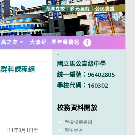
馬高之友
大事紀
歷年榮譽榜
FB
:::
國立馬公高級中學
理群科課程綱
統一編號：96402805
學校代碼：160302
校務資料開放
學校校務資訊
學生專區
111年8月1日至