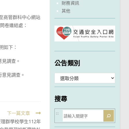
財務資訊
其他
前至商管群科中心網站
與建議(問卷連結處：
明如下：
意見調查。
公告類別
行意見調查。
分
類
搜尋
搜
下一篇文章
:::
理群學校學生112年
尋