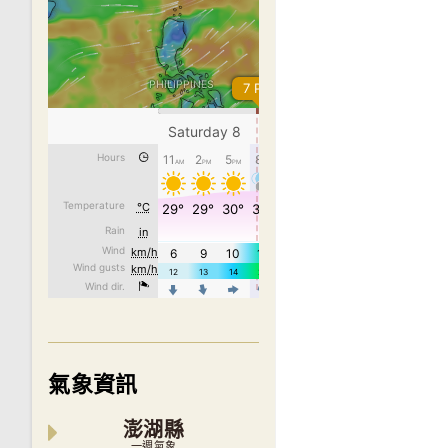
氣象資訊
澎湖縣
一週氣象