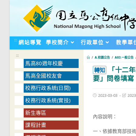
跳
轉
至
主
要
:::
網站導覽
學校簡介
行政單位
教學單
內
容
:::
/
A.校園公告
/
A03.一般公告
馬高80週年校慶
「十二年
:::
轉知
馬高全國校友會
要」問卷填寫
校務行政系統(日間)
Post
Post
2023-03-03
2023
校務行政系統(實技)
published:
last
modifie
新生專區
內容說明：
課程計畫
一、依據教育部技術