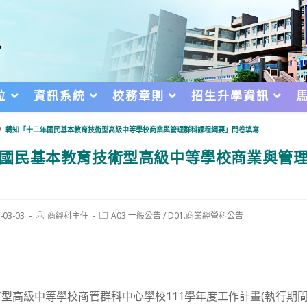
位
資訊系統
校務章則
招生升學資訊
/
轉知「十二年國民基本教育技術型高級中等學校商業與管理群科課程綱要」問卷填寫
國民基本教育技術型高級中等學校商業與管
Post
Post
-03-03
商經科主任
A03.一般公告
/
D01.商業經營科公告
author:
category:
d:
型高級中等學校商管群科中心學校111學年度工作計畫(執行期間：