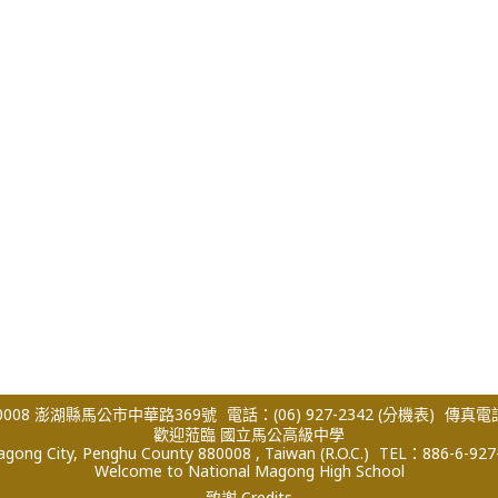
008 澎湖縣馬公市中華路369號
電話：(06) 927-2342
(分機表)
傳真電話：
歡迎蒞臨 國立馬公高級中學
ong City, Penghu County 880008 , Taiwan (R.O.C.)
TEL：886-6-927
Welcome to National Magong High School
致謝 Credits