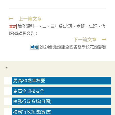
上一篇文章
Read
職業類科一、二、三年級(忠班、孝班、仁班、信
more
重要
班)微課程公告：
articles
下一篇文章
2024台北燈節全國各級學校花燈競賽
轉知
:::
馬高80週年校慶
馬高全國校友會
校務行政系統(日間)
校務行政系統(實技)