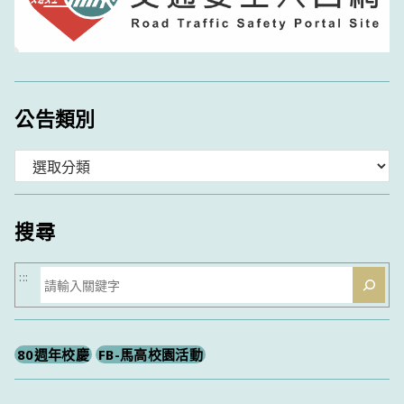
公告類別
分
類
搜尋
搜
:::
尋
80週年校慶
FB-馬高校園活動