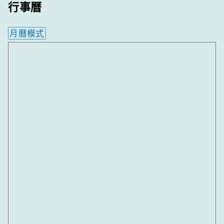
行事曆
月曆模式
內嵌行事曆為視覺預覽，完整行事曆內容請使用