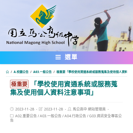
跳
轉
至
主
要
內
選單
容
/
A.校園公告
/
A03.一般公告
/
極重要「學校使用資通系統或服務蒐集及使用個人資料注
「學校使用資通系統或服務蒐
:::
極重要
集及使用個人資料注意事項」
Post
Post
Post
2023-11-28
2023-11-28
馬公高中 網站管理員
published:
last
author:
Post
A02.重要公告
/
A03.一般公告
/
A04.行政公告
/
G03.資訊安全專區公
modified:
category:
告