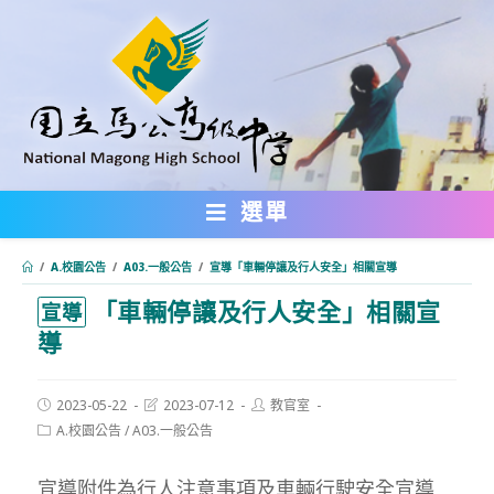
跳
轉
至
主
要
內
選單
容
/
A.校園公告
/
A03.一般公告
/
宣導「車輛停讓及行人安全」相關宣導
「車輛停讓及行人安全」相關宣
:::
宣導
導
Post
Post
Post
2023-05-22
2023-07-12
教官室
published:
last
author:
Post
A.校園公告
/
A03.一般公告
modified:
category:
宣導附件為行人注意事項及車輛行駛安全宣導,