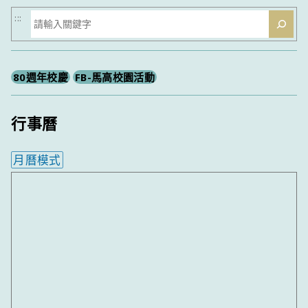
搜
:::
尋
80週年校慶
FB-馬高校園活動
行事曆
月曆模式
內嵌行事曆為視覺預覽，完整行事曆內容請使用