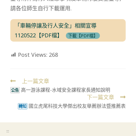
請各位師生自行下載運用.
「車輛停讓及行人安全」相關宣導
1120522【PDF檔】
下載【PDF檔】
Post Views:
268
上一篇文章
Read
高一游泳課程-⽔域安全課程家長通知說明
more
公告
下一篇文章
articles
國立虎尾科技大學傑出校友舉薦辦法暨推薦表
轉知
:::