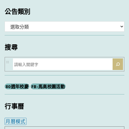
公告類別
分
類
搜尋
搜
:::
尋
80週年校慶
FB-馬高校園活動
行事曆
月曆模式