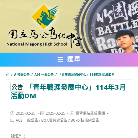
跳
轉
至
主
要
內
選單
容
/
A.校園公告
/
A03.一般公告
/
「青年職涯發展中心」114年3月活動DM
「青年職涯發展中心」114年3月
:::
公告
活動DM
Post
Post
Post
2025-02-25
2025-02-25
實習處技能檢定組
published:
last
author:
Post
A03.一般公告
/
B07.實習處公告
/
B07b.技檢組公告
modified:
category:
說明：