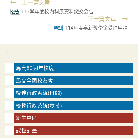
上一篇文章
Read
113學年度校內科展資料繳交公告
more
公告
下一篇文章
articles
114年度嘉新獎學金受理申請
轉知
:::
馬高80週年校慶
馬高全國校友會
校務行政系統(日間)
校務行政系統(實技)
新生專區
課程計畫