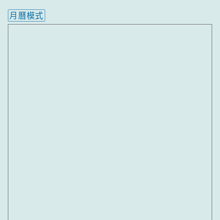
月曆模式
內嵌行事曆為視覺預覽，完整行事曆內容請使用