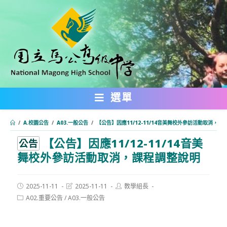
跳
轉
至
主
要
內
選單
容
/
A.校園公告
/
A03.一般公告
/
【公告】因應11/12-11/14音美舞校外參訪活動取消，課
【公告】因應11/12-11/14音美
:::
公告
舞校外參訪活動取消，課程調整說明
Post
Post
Post
2025-11-11
2025-11-11
教學組長
published:
last
author:
Post
A02.重要公告
/
A03.一般公告
modified:
category: