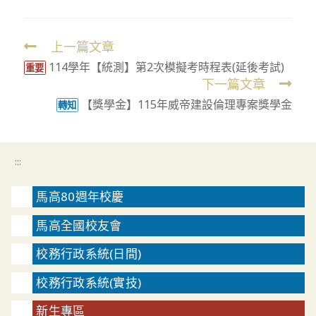
上一篇文章
Read
114學年【統測】第2次模擬考時程表(延後考試)
more
重要
下一篇文章
articles
【獎學金】115年威帝建設倫理專案獎學金
轉知
:::
馬高80週年校慶
馬高全國校友會
校務行政系統(日間)
校務行政系統(實技)
新生專區