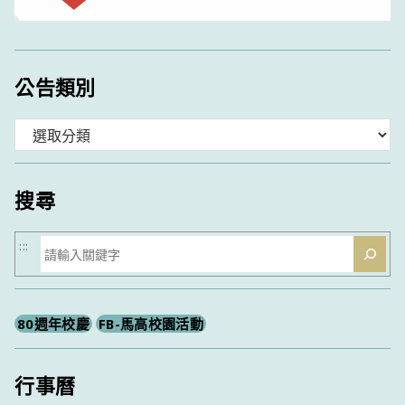
公告類別
分
類
搜尋
搜
:::
尋
80週年校慶
FB-馬高校園活動
行事曆