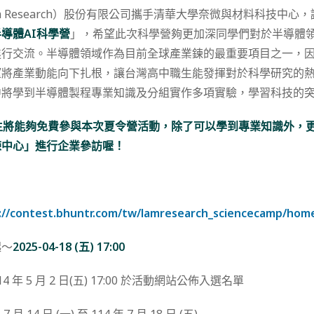
m Research）股份有限公司攜手清華大學奈微與材料科技中心
半導體AI科學營
」，希望此次科學營夠更加深同學們對於半導體
進行交流。半導體領域作為目前全球產業鍊的最重要項目之一，
望將產業動能向下扎根，讓台灣高中職生能發揮對於科學研究的
中將學到半導體製程專業知識及分組實作多項實驗，學習科技的
生將能夠免費參與本次夏令營活動，除了可以學到專業知識外，
練中心」進行企業參訪喔！
://contest.bhuntr.com/tw/lamresearch_sciencecamp/hom
起～
2025-04-18 (
五
) 17:00
14 年 5 月 2 日(五) 17:00 於活動網站公佈入選名單