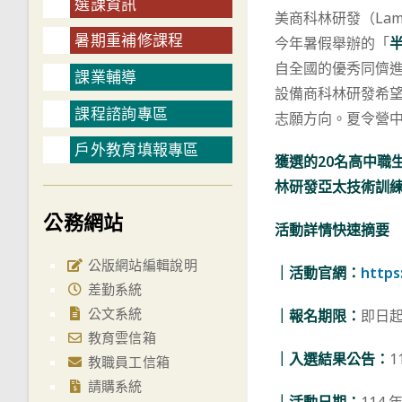
選課資訊
美商科林研發（La
暑期重補修課程
今年暑假舉辦的「
自全國的優秀同儕
課業輔導
設備商科林研發希
課程諮詢專區
志願方向。夏令營
戶外教育填報專區
獲選的20名高中職
林研發亞太技術訓
公務網站
活動詳情快速摘要
公版網站編輯說明
｜活動官網：
https
差勤系統
公文系統
｜報名期限：
即日
教育雲信箱
｜入選結果公告：
1
教職員工信箱
請購系統