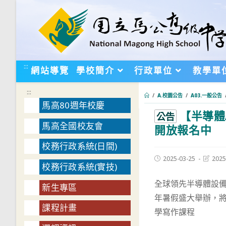
跳
轉
至
主
要
:::
網站導覽
學校簡介
行政單位
教學單
內
容
:::
/
A.校園公告
/
A03.一般公告
馬高80週年校慶
【半導體
:::
公告
馬高全國校友會
開放報名中
校務行政系統(日間)
Post
Post
2025-03-25
2025
校務行政系統(實技)
published:
last
modifie
全球領先半導體設
新生專區
年暑假盛大舉辦，將免
課程計畫
學寫作課程