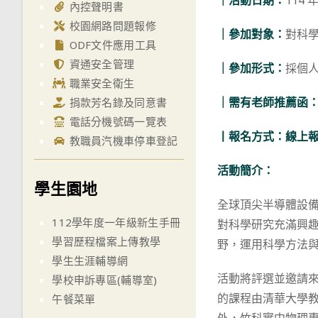
｜活動日期：
114 年
內控聲明書
校園網路問題報修
｜參加對象：
對科
ODF文件應用工具
資通安全管理
｜參加形式：
採個
職業安全衛生
｜需有老師推薦函
捐款芳名錄及同意書
電話分機號碼一覽表
丨報名方式：
線上
教職員汽機車停車登記
活動簡介：
學生園地
全球頂尖半導體設備
112學年度一年級新生手冊
對科學研究充滿興趣
學習歷程檔案上傳教學
野，運用科學方法
學生生涯輔導網
活動將評選並邀請來
學校申訴專區(輔導室)
的課程由清華大學
午餐菜單