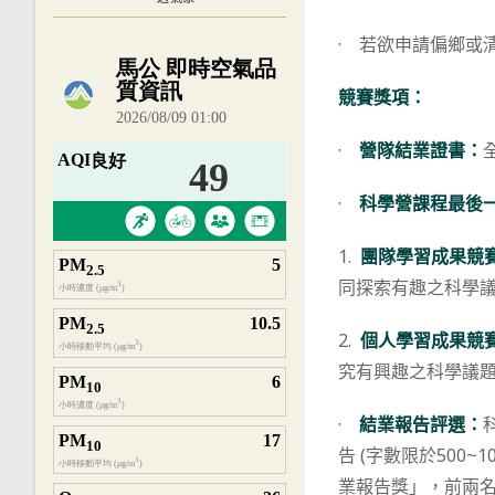
· 若欲申請偏鄉或
內嵌空氣品質小工具為視覺預覽，完整即時
競賽獎項：
·
營隊結業證書：
·
科學營課程最後
1.
團隊學習成果競
同探索有趣之科學
2.
個人學習成果競
究有興趣之科學議
·
結業報告評選：
告 (字數限於500
業報告獎」，前兩名