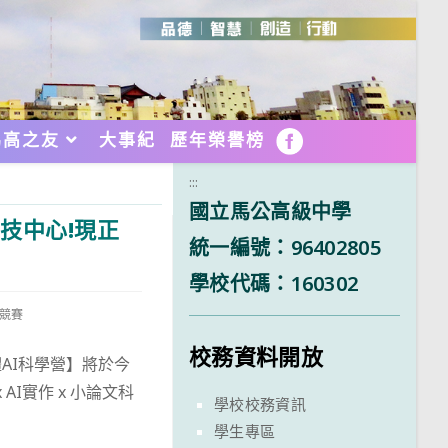
馬高之友
大事紀
歷年榮譽榜
FB
:::
國立馬公高級中學
技中心!現正
統一編號：96402805
學校代碼：160302
與競賽
校務資料開放
AI科學營】將於今
I實作 x 小論文科
學校校務資訊
學生專區