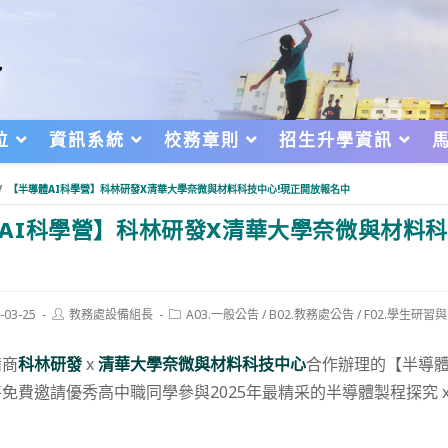
位
資訊系統
校務章則
招生升學資訊
/
【半導體AI科學營】科林研發X清華大學奈微與材料科技中心!現正開放報名中
AI科學營】科林研發X清華大學奈微與材料科
Post
Post
-03-25
教務處設備組長
A03.一般公告
/
B02.教務處公告
/
F02.學生研習
author:
category:
d:
備商
科林研發
x
清華大學奈微與材料科技中心
合作辦理的【半導體
費邀請優秀高中職同學參與2025年最精采的半導體製程探究 x A