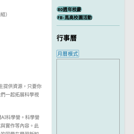
80週年校慶
類組）
FB-馬高校園活動
行事曆
月曆模式
內嵌行事曆為視覺預覽，完
學生提供資源，只要你
我們一起拓展科學視
AI科學營。科學營
究與實作等內容。此