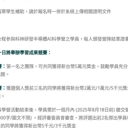
清寒學生補助，請於報名時一併於系統上傳相關證明文件
空氣品質資料請開啟
馬公即時空氣品質資訊
。
全程參與科林研發半導體AI科學營之學員，每人頒發營隊結業證
一日將舉辦學習成果競賽：
賽：
第一名之團隊，可共同獲得新台幣5萬元獎金，鼓勵學員充
議題。
賽：
獲選個人獎前三名的同學將獲得新台幣2萬元/1萬元/5千元
題。
科學營活動結束後，學員需於一個月內 (2025年8月18日前) 繳
~1000字/圖文不限) 。經評審委員會審查，將評選出前2名傑出
的同學將獲得新台幣5千元/3千元獎金