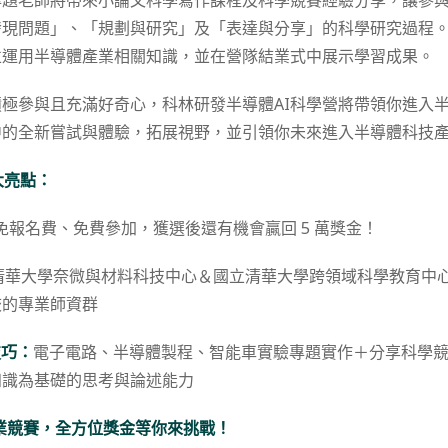
專題老師將帶來小論文科學寫作課程及科學競賽經驗分享，讓參
發現問題」、「規劃與研究」及「表達與分享」的科學研究過程
並運用半導體產業相關知識，並在營隊結業式中展示學習成果。
極參與且充滿好奇心，科林研發半導體AI科學營將帶領你進入
中的全新嘗試與體驗，拓展視野，並引領你未來進入半導體科技
大亮點：
免報名費、免費參加，獲選後還有機會贏回 5 萬獎金！
清華大學奈微與材料科技中心＆國立清華大學跨領域科學教育中
校的專業師資群
技巧：
電子電路、半導體製程、智能車實驗專題實作＋分享科學競
知識為基礎的思考與論述能力
 結業競賽，全方位獎金等你來挑戰！