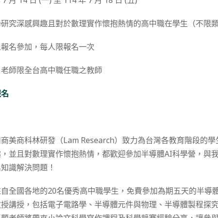
 7 月 14 日 (一) 至 114 年 7 月 18 日 (五)
學研究深感興趣且對於數理實作懷抱熱情的高中職在學生（不限
人報名參加，每人限報名一次
：
老師限全台高中職任職之教師
報名
商美商科林研發（Lam Research）致力為台灣各教育階段的
，並且對數理實作懷抱熱情，都歡迎參加半導體AI科學營，與
與知識解決問題！
自全國各地的20名優秀高中職學生，免費參加為期五天的半導體
教授講授，包括電子電路學、半導體元件與物理、半導體製程探