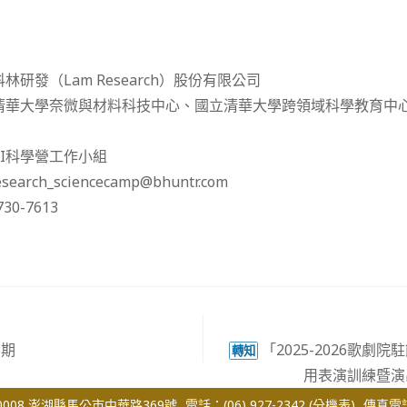
研發（Lam Research）股份有限公司
清華大學奈微與材料科技中心、國立清華大學跨領域科學教育中
I科學營工作小組
arch_sciencecamp@bhuntr.com
30-7613
6期
「2025-2026歌劇
轉知
用表演訓練暨演
008 澎湖縣馬公市中華路369號
電話：(06) 927-2342
(分機表)
傳真電話：