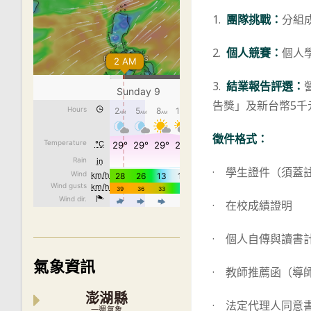
1.
團隊挑戰：
分組
2.
個人競賽：
個人
3.
結業報告評選：
告獎」及新台幣5千
徵件格式：
· 學生證件（須蓋
· 在校成績證明
· 個人自傳與讀書
氣象資訊
· 教師推薦函（導
澎湖縣
· 法定代理人同意書
一週氣象