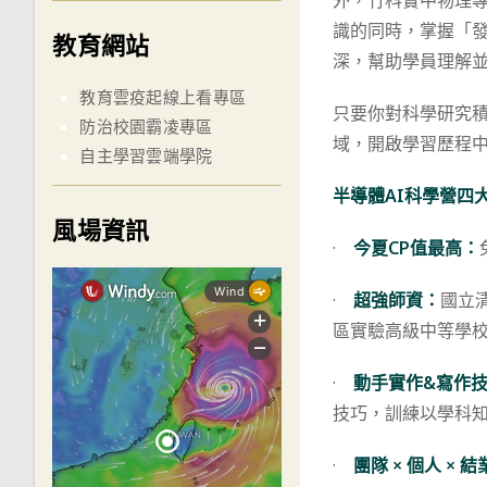
外，竹科實中物理
識的同時，掌握「
教育網站
深，幫助學員理解
教育雲疫起線上看專區
只要你對科學研究積
防治校園霸凌專區
域，開啟學習歷程
自主學習雲端學院
半導體
AI科學營四
風場資訊
·
今夏
CP值最高：
·
超強師資：
國立
區實驗高級中等學
·
動手實作
&寫作
技巧，訓練以學科
·
團隊 × 個人 ×