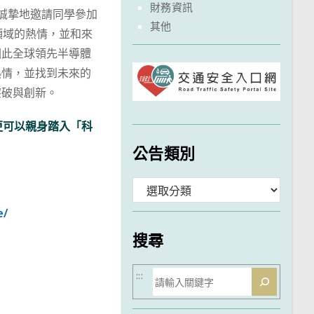
財務資訊
，誠摯地邀請同學參加
其他
領域的熱情，並和來
因此全球領先半導體
熱情，並找到未來的
突破與創新。
更可以親身踏入「科
公告類別
分
類
e/
搜尋
搜
:::
尋