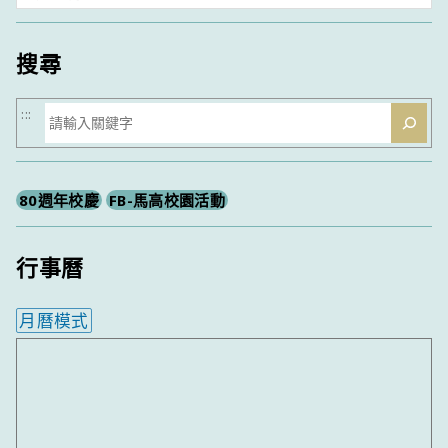
類
搜尋
搜
:::
尋
80週年校慶
FB-馬高校園活動
行事曆
月曆模式
內嵌行事曆為視覺預覽，完整行事曆內容請使用