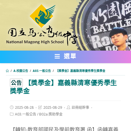
跳
轉
至
主
要
內
選單
容
/
A.校園公告
/
A03.一般公告
/
【獎學金】嘉義縣清寒優秀學生獎學金
【獎學金】嘉義縣清寒優秀學生
:::
公告
獎學金
Post
Post
Post
2025-08-28
2025-08-29
註冊組幹事
published:
last
author:
Post
A03.一般公告
/
B02a.獎助學金
modified:
category:
【轉知-教育部國民及學前教育署 函】函轉嘉義