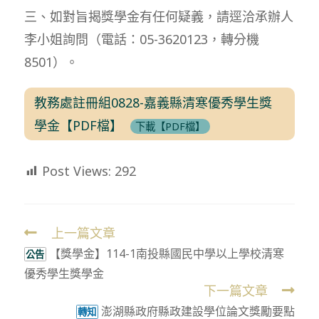
三、如對旨揭獎學金有任何疑義，請逕洽承辦人
李小姐詢問（電話：05-3620123，轉分機
8501）。
教務處註冊組0828-嘉義縣清寒優秀學生獎
學金【PDF檔】
下載【PDF檔】
Post Views:
292
上一篇文章
Read
【獎學金】114-1南投縣國民中學以上學校清寒
more
公告
優秀學生獎學金
articles
下一篇文章
澎湖縣政府縣政建設學位論文獎勵要點
轉知