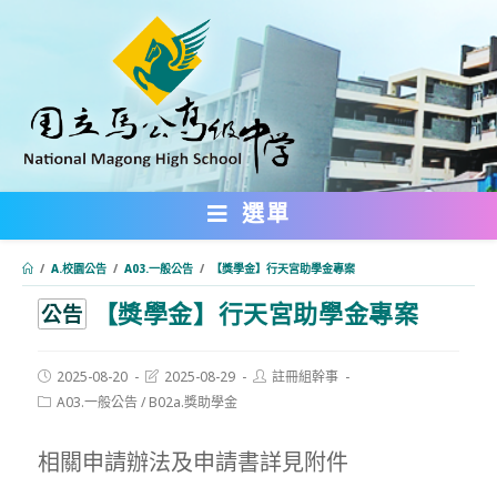
跳
轉
至
主
要
內
選單
容
/
A.校園公告
/
A03.一般公告
/
【獎學金】行天宮助學金專案
【獎學金】行天宮助學金專案
:::
公告
Post
Post
Post
2025-08-20
2025-08-29
註冊組幹事
published:
last
author:
Post
A03.一般公告
/
B02a.獎助學金
modified:
category:
相關申請辦法及申請書詳見附件