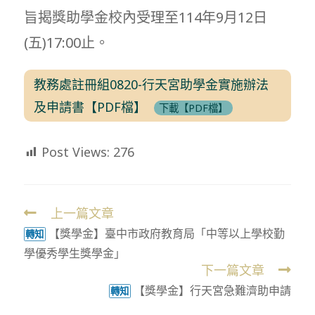
旨揭獎助學金校內受理至114年9月12日
(五)17:00止。
教務處註冊組0820-行天宮助學金實施辦法
及申請書【PDF檔】
下載【PDF檔】
Post Views:
276
上一篇文章
Read
【獎學金】臺中市政府教育局「中等以上學校勤
more
轉知
學優秀學生獎學金」
articles
下一篇文章
【獎學金】行天宮急難濟助申請
轉知