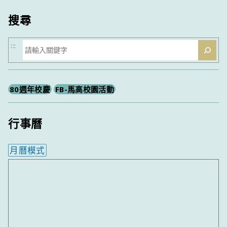
類
搜尋
搜
:::
尋
80週年校慶
FB-馬高校園活動
行事曆
月曆模式
內嵌行事曆為視覺預覽，完整行事曆內容請使用