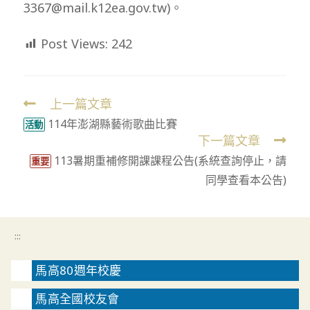
3367@mail.k12ea.gov.tw)。
Post Views:
242
上一篇文章
Read
114年澎湖縣藝術歌曲比賽
more
活動
下一篇文章
articles
113暑期重補修開課課程公告(系統查詢停止，請
重要
同學查看本公告)
:::
馬高80週年校慶
馬高全國校友會