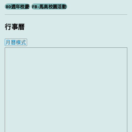
80週年校慶
FB-馬高校園活動
行事曆
月曆模式
內嵌行事曆為視覺預覽，完整行事曆內容請使用