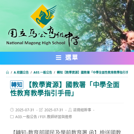
跳
轉
至
主
要
內
選單
容
/
A.校園公告
/
A03.一般公告
/
轉知【教學資源】國教署「中學全面性教育教學指引手冊
【教學資源】國教署「中學全面
:::
轉知
性教育教學指引手冊」
Post
Post
Post
2025-07-31
2025-07-31
註冊組幹事
published:
last
author:
Post
A03.一般公告
/
F01.教師研習與進修
modified:
category:
【轉知-教育部國民及學前教育署 函】檢送國教