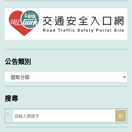
公告類別
分
類
搜尋
搜
:::
尋