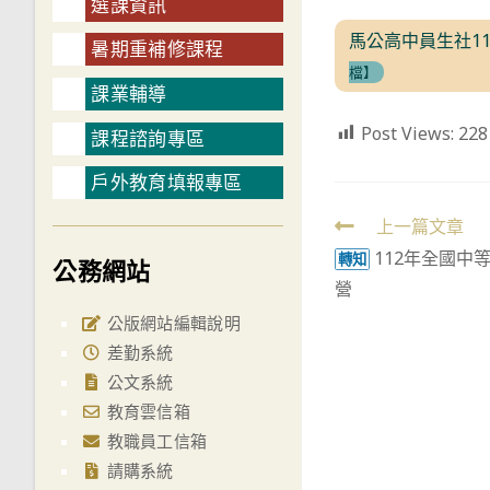
選課資訊
馬公高中員生社11
暑期重補修課程
檔】
課業輔導
Post Views:
228
課程諮詢專區
戶外教育填報專區
Read
上一篇文章
112年全國中
more
轉知
公務網站
營
articles
公版網站編輯說明
差勤系統
公文系統
教育雲信箱
教職員工信箱
請購系統