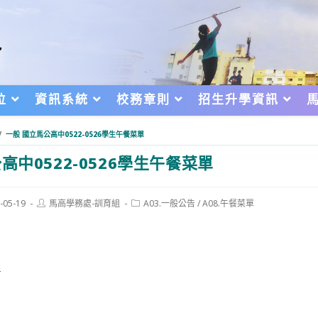
位
資訊系統
校務章則
招生升學資訊
/
一般 國立馬公高中0522-0526學生午餐菜單
中0522-0526學生午餐菜單
Post
Post
-05-19
馬高學務處-訓育組
A03.一般公告
/
A08.午餐菜單
author:
category:
d:
看