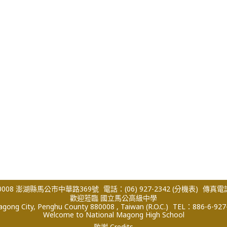
008 澎湖縣馬公市中華路369號
電話：(06) 927-2342
(分機表)
傳真電話：
歡迎蒞臨 國立馬公高級中學
ong City, Penghu County 880008 , Taiwan (R.O.C.)
TEL：886-6-927
Welcome to National Magong High School
致謝 Credits