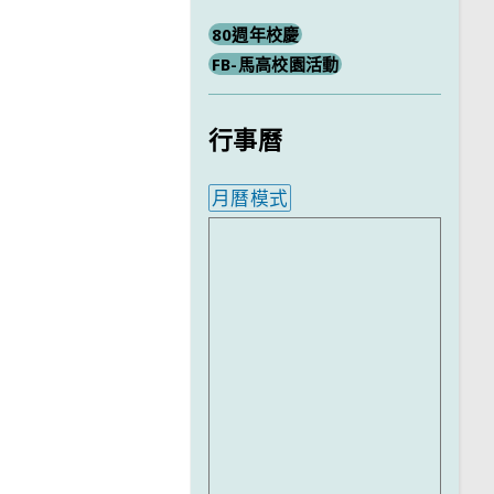
80週年校慶
FB-馬高校園活動
行事曆
月曆模式
內嵌行事曆為視覺預覽，完