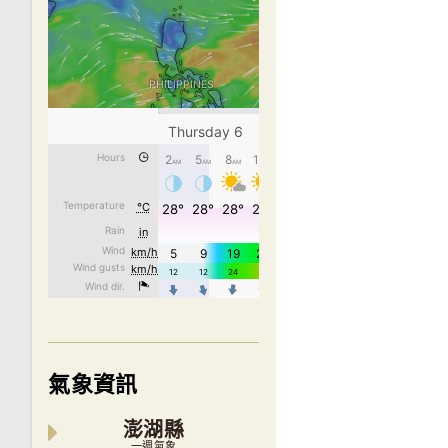
氣象資訊
澎湖縣
一週氣象