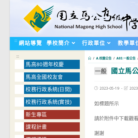
跳
轉
至
主
要
:::
網站導覽
學校簡介
行政單位
教學單
內
容
:::
/
A.校園公告
/
A03.一般公告
馬高80週年校慶
國立馬公高
:::
一般
馬高全國校友會
Post
Post
2023-05-19
2023
校務行政系統(日間)
published:
last
modifie
校務行政系統(實技)
如標題所示
新生專區
請於附件中下載觀
課程計畫
謝謝