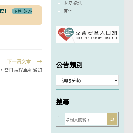
財務資訊
F檔】
其他
下載【PDF
下一篇文章
公告類別
考，當日課程異動通知
分
類
搜尋
搜
:::
尋