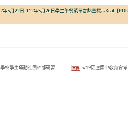
2年5月22日-112年5月26日學生午餐菜單含熱量標示Kcal【PD
等學校學生運動社團幹部研習
5/19因應國中教育會
重要