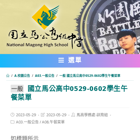
跳
轉
至
主
要
內
選單
容
/
A.校園公告
/
A03.一般公告
/
一般 國立馬公高中0529-0602學生午餐菜單
國立馬公高中0529-0602學生午
:::
一般
餐菜單
Post
Post
Post
2023-05-29
2023-05-29
馬高學務處-訓育組
published:
last
author:
Post
A03.一般公告
/
A08.午餐菜單
modified:
category:
如標題所示