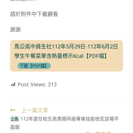
請於附件中下載觀看
謝謝
馬公高中員生社112年5月29日-112年6月2日
學生午餐菜單含熱量標示Kcal【PDF檔】
下載【PDF檔】
Post Views:
313
上一篇文章
Read
112年度在校生商業類丙級專案技能檢定試場平
more
公告
面圖
articles