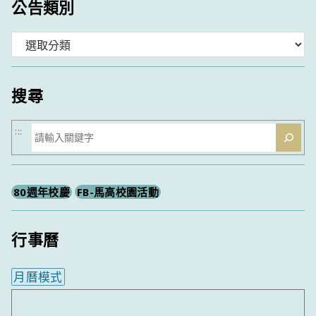
公告類別
分
類
搜尋
搜
:::
尋
80週年校慶
FB-馬高校園活動
行事曆
月曆模式
內嵌行事曆為視覺預覽，完整行事曆內容請使用