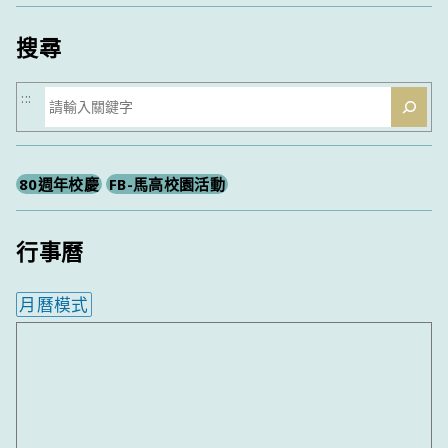
類
搜尋
搜
:::
尋
80週年校慶
FB-馬高校園活動
行事曆
月曆模式
內嵌行事曆為視覺預覽，完整行事曆內容請使用