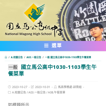
跳
轉
至
主
要
內
選單
容
/
A.校園公告
/
A03.一般公告
/
一般 國立馬公高中1030-1103學生午餐菜單
國立馬公高中1030-1103學生午
:::
一般
餐菜單
Post
Post
Post
2023-10-27
2023-10-31
馬高學務處-訓育組
published:
last
author:
Post
A.校園公告
/
A03.一般公告
/
A08.午餐菜單
modified:
category:
如標題所示