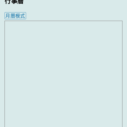
行事曆
月曆模式
內嵌行事曆為視覺預覽，完整行事曆內容請使用