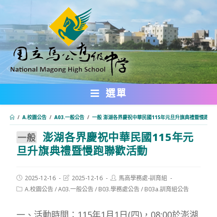
跳
轉
至
主
要
內
選單
容
/
A.校園公告
/
A03.一般公告
/
一般 澎湖各界慶祝中華民國115年元旦升旗典禮暨慢跑聯
澎湖各界慶祝中華民國115年元
:::
一般
旦升旗典禮暨慢跑聯歡活動
Post
Post
Post
2025-12-16
2025-12-16
馬高學務處-訓育組
published:
last
author:
Post
A.校園公告
/
A03.一般公告
/
B03.學務處公告
/
B03a.訓育組公告
modified:
category:
一、活動時間：115年1月1日(四)，08:00於澎湖