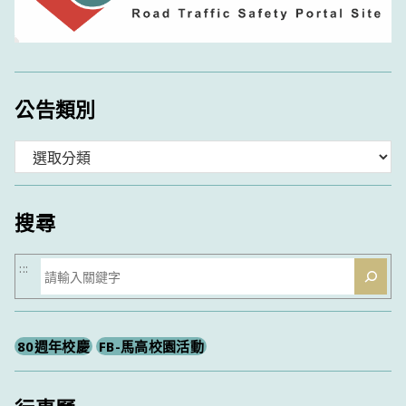
公告類別
分
類
搜尋
搜
:::
尋
80週年校慶
FB-馬高校園活動