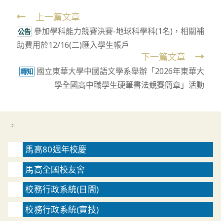
上一篇文章
Read
參加學科能力競賽決賽-地球科學科(1名)，相關補
more
公告
助費用於12/16(二)匯入學生帳戶
articles
下一篇文章
國立東華大學中國語文學系舉辦「2026年東華大
轉知
學全國高中職學生硬筆書法競賽簡章」活動
:::
馬高80週年校慶
馬高全國校友會
校務行政系統(日間)
校務行政系統(實技)