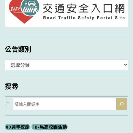
公告類別
分
類
搜尋
搜
:::
尋
80週年校慶
FB-馬高校園活動