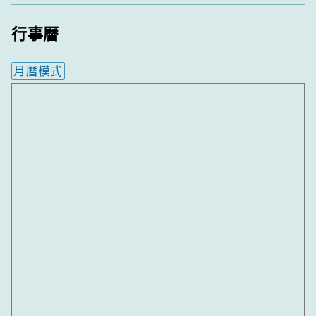
行事曆
月曆模式
內嵌行事曆為視覺預覽，完整行事曆內容請使用