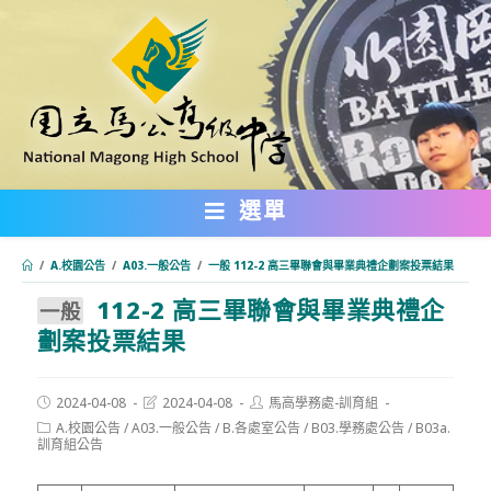
跳
轉
至
主
要
內
選單
容
/
A.校園公告
/
A03.一般公告
/
一般 112-2 高三畢聯會與畢業典禮企劃案投票結果
112-2 高三畢聯會與畢業典禮企
:::
一般
劃案投票結果
Post
Post
Post
2024-04-08
2024-04-08
馬高學務處-訓育組
published:
last
author:
Post
A.校園公告
/
A03.一般公告
/
B.各處室公告
/
B03.學務處公告
/
B03a.
modified:
category:
訓育組公告