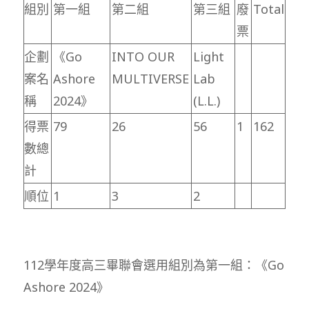
組別
第一組
第二組
第三組
廢
Total
票
企劃
《Go
INTO OUR
Light
案名
Ashore
MULTIVERSE
Lab
稱
2024》
(L.L.)
得票
79
26
56
1
162
數總
計
順位
1
3
2
112學年度高三畢聯會選用組別為第一組：《Go
Ashore 2024》