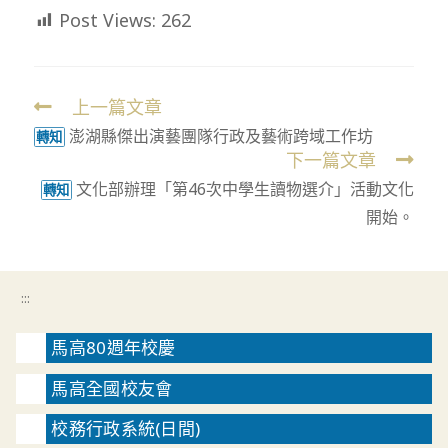
Post Views:
262
上一篇文章
Read
澎湖縣傑出演藝團隊行政及藝術跨域工作坊
more
轉知
下一篇文章
articles
文化部辦理「第46次中學生讀物選介」活動文化
轉知
開始。
:::
馬高80週年校慶
馬高全國校友會
校務行政系統(日間)