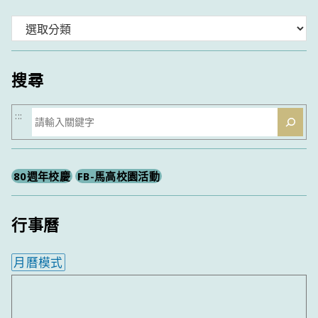
分
類
搜尋
搜
:::
尋
80週年校慶
FB-馬高校園活動
行事曆
月曆模式
內嵌行事曆為視覺預覽，完整行事曆內容請使用