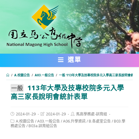
跳
轉
至
主
要
內
選單
容
/
A.校園公告
/
A03.一般公告
/
一般 113年大學及技專校院多元入學高三家長說明會統計
113年大學及技專校院多元入學
:::
一般
高三家長說明會統計表單
Post
Post
Post
2024-01-29
2024-01-29
馬高學務處-訓育組
published:
last
author:
Post
A.校園公告
/
A03.一般公告
/
A06.升學資訊
/
B.各處室公告
/
B03.學
modified:
category:
務處公告
/
B03a.訓育組公告