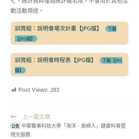
七、統計資料僅為統計報名用，不會用於其他活
動活動用途。
訓育組：說明會場次計畫【JPG檔】
下載
【JPG檔】
訓育組：說明會時程表【JPG檔】
下載【JPG
檔】
Post Views:
283
上一篇文章
Read
中華醫事科技大學「海洋．島嶼人」健康科普暨
more
公告
視光服務
articles