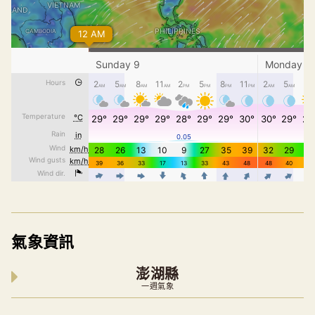
氣象資訊
澎湖縣
一週氣象