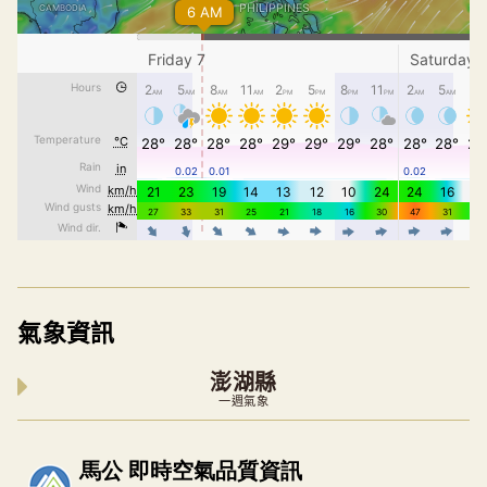
氣象資訊
澎湖縣
一週氣象
內嵌空氣品質小工具為視覺預覽，完整即時空氣