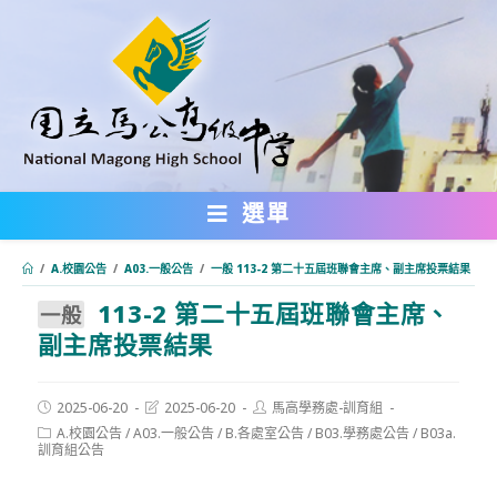
跳
轉
至
主
要
內
選單
容
/
A.校園公告
/
A03.一般公告
/
一般 113-2 第二十五屆班聯會主席、副主席投票結果
113-2 第二十五屆班聯會主席、
:::
一般
副主席投票結果
Post
Post
Post
2025-06-20
2025-06-20
馬高學務處-訓育組
published:
last
author:
Post
A.校園公告
/
A03.一般公告
/
B.各處室公告
/
B03.學務處公告
/
B03a.
modified:
category:
訓育組公告