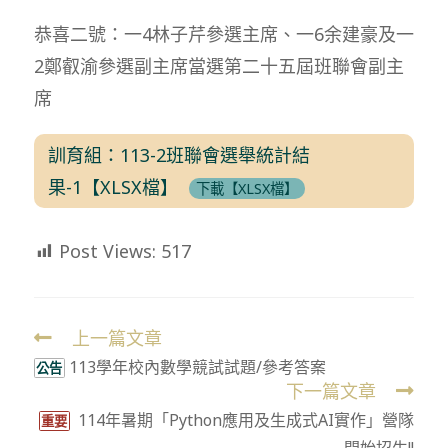
恭喜二號：一4林子芹參選主席、一6余建豪及一
2鄭叡渝參選副主席當選第二十五屆班聯會副主
席
訓育組：113-2班聯會選舉統計結
果-1【XLSX檔】
下載【XLSX檔】
Post Views:
517
上一篇文章
Read
113學年校內數學競試試題/參考答案
more
公告
下一篇文章
articles
114年暑期「Python應用及生成式AI實作」營隊
重要