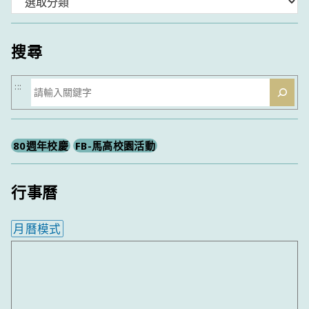
分
類
搜尋
搜
:::
尋
80週年校慶
FB-馬高校園活動
行事曆
月曆模式
內嵌行事曆為視覺預覽，完整行事曆內容請使用