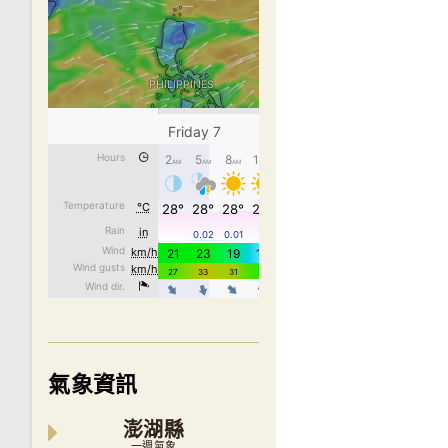
氣象資訊
澎湖縣
一週氣象