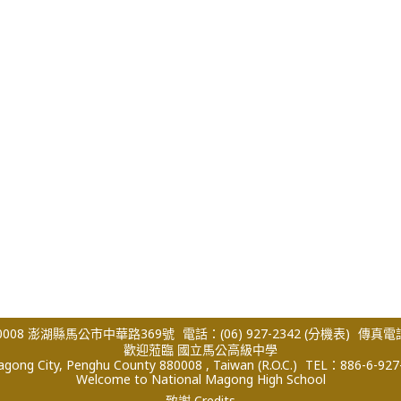
008 澎湖縣馬公市中華路369號
電話：(06) 927-2342
(分機表)
傳真電話：
歡迎蒞臨 國立馬公高級中學
ong City, Penghu County 880008 , Taiwan (R.O.C.)
TEL：886-6-927
Welcome to National Magong High School
致謝 Credits