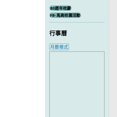
80週年校慶
FB-馬高校園活動
行事曆
月曆模式
內嵌行事曆為視覺預覽，完