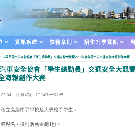
位
資訊系統
校務章則
招生升學資訊
/
中華民國汽車安全協會「學生總動員」交通安全大競賽-113年度全國汽車交通安全海報創作大賽
汽車安全協會「學生總動員」交通安全大競賽-
全海報創作大賽
Post
Post
-03-04
教官室
A03.一般公告
author:
category:
d:
、私立高級中等學校及大專校院學生。
路報名，檢附活動企劃1份。