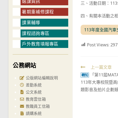
選課資訊
三、活動日期：113
暑期重補修課程
四、有關本活動之相關
課業輔導
113年度全國汽
課程諮詢專區
戶外教育填報專區
Post Views:
297
公務網站
Read
上一篇文章
「第11屆MAT
more
轉知
公版網站編輯說明
113年大專校院暨
articles
差勤系統
題影音及拍片企劃
公文系統
教育雲信箱
教職員工信箱
請購系統