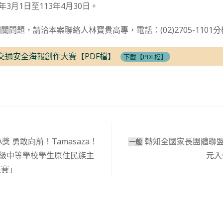
年3月1日至113年4月30日。
問題，請洽本案聯絡人林寶貴高專，電話：(02)2705-1101分
車交通安全海報創作大賽【PDF檔】
下載【PDF檔】
A獎 勇敢向前！Tamasaza！
轉知全國家長團體聯盟
一般
高級中等學校學生原住民族主
元入
競賽」