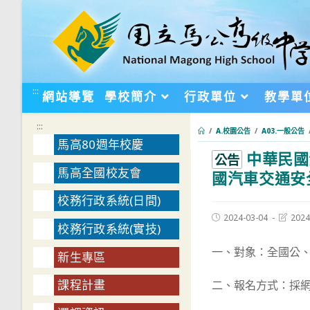
跳
轉
至
主
要
:::
網站導覽
學校簡介
行政單位
教學單
內
容
:::
/
A.校園公告
/
A03.一般公告
馬高80週年校慶
中華民國
:::
公告
馬高全國校友會
國汽車交通安
校務行政系統(日間)
Post
Post
2024-03-04
2024
校務行政系統(實技)
published:
last
modifie
一、對象：全國公
新生專區
課程計畫
二、報名方式：採網