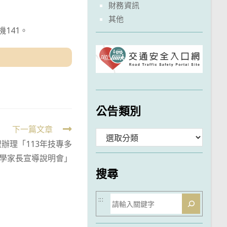
財務資訊
其他
機141。
公告類別
下一篇文章
分
辦理「113年技專多
類
學家長宣導說明會」
搜尋
搜
:::
尋