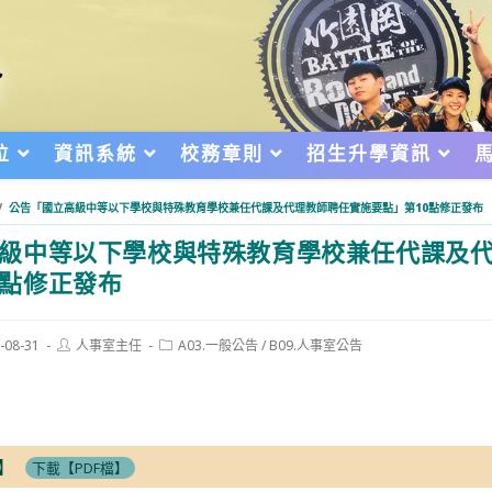
位
資訊系統
校務章則
招生升學資訊
/
公告「國立高級中等以下學校與特殊教育學校兼任代課及代理教師聘任實施要點」第10點修正發布
級中等以下學校與特殊教育學校兼任代課及
0點修正發布
Post
Post
-08-31
人事室主任
A03.一般公告
/
B09.人事室公告
author:
category:
d:
】
下載【PDF檔】