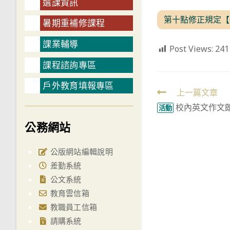
選課資訊
第十點修正規定【
暑期重補修課程
課業輔導
Post Views:
241
課程諮詢專區
戶外教育填報專區
Read
上一篇文章
校內英文作文
more
活動
articles
公務網站
公版網站編輯說明
差勤系統
公文系統
教育雲信箱
教職員工信箱
請購系統