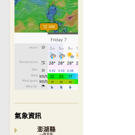
氣象資訊
澎湖縣
一週氣象