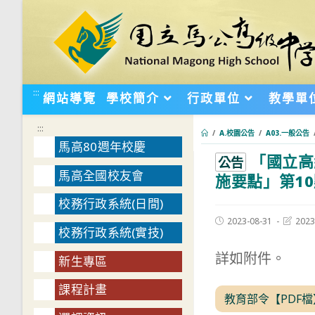
跳
轉
至
主
要
:::
網站導覽
學校簡介
行政單位
教學單
內
容
:::
/
A.校園公告
/
A03.一般公告
馬高80週年校慶
「國立高
:::
公告
馬高全國校友會
施要點」第1
校務行政系統(日間)
Post
Post
2023-08-31
2023
校務行政系統(實技)
published:
last
modifie
詳如附件。
新生專區
課程計畫
教育部令【PDF檔