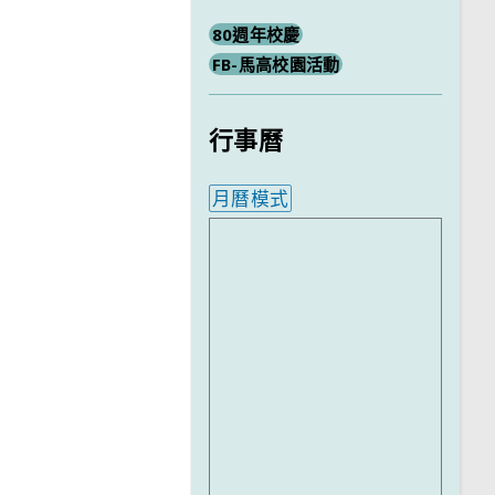
80週年校慶
FB-馬高校園活動
行事曆
月曆模式
內嵌行事曆為視覺預覽，完