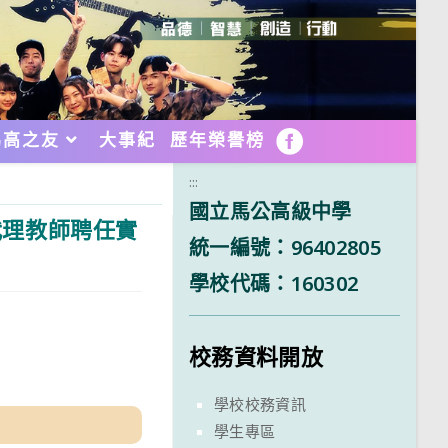
馬高之友
大事紀
歷年榮譽榜
FB
:::
國立馬公高級中學
代理教師聘任實
統一編號：96402805
學校代碼：160302
校務資料開放
學校校務資訊
學生專區