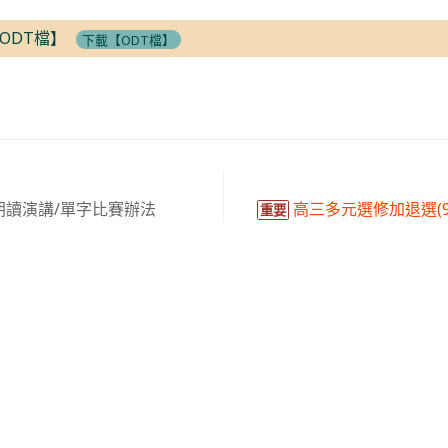
ODT檔】
下載【ODT檔】
朗讀演講/單字比賽辦法
高三多元選修加退選(9/01(
重要