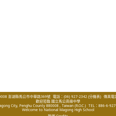
008 澎湖縣馬公市中華路369號
電話：(06) 927-2342
(分機表)
傳真電話：
歡迎蒞臨 國立馬公高級中學
ong City, Penghu County 880008 , Taiwan (R.O.C.)
TEL：886-6-927
Welcome to National Magong High School
致謝 Credits