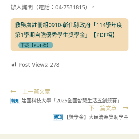
辦人詢問（電話：04-7531815）。
教務處註冊組0910-彰化縣政府「114學年度
第1學期自強優秀學生獎學金」【PDF檔】
下載【PDF檔】
Post Views:
278
上一篇文章
Read
建國科技大學「2025全國智慧生活五創競賽」
more
轉知
下一篇文章
articles
【獎學金】大碩清寒獎助學金
轉知