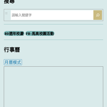
搜尋
搜
:::
尋
80週年校慶
FB-馬高校園活動
行事曆
月曆模式
內嵌行事曆為視覺預覽，完整行事曆內容請使用