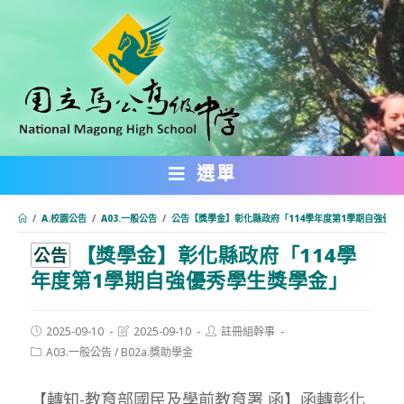
跳
轉
至
主
要
內
選單
容
/
A.校園公告
/
A03.一般公告
/
公告【獎學金】彰化縣政府「114學年度第1學期自強優秀
【獎學金】彰化縣政府「114學
:::
公告
年度第1學期自強優秀學生獎學金」
Post
Post
Post
2025-09-10
2025-09-10
註冊組幹事
published:
last
author:
Post
A03.一般公告
/
B02a.獎助學金
modified:
category:
【轉知-教育部國民及學前教育署 函】函轉彰化