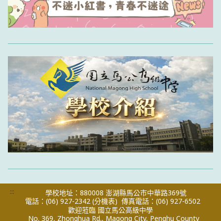
:::
學校地址：880008 澎湖縣馬公市中華路369號
電話：(06) 927-2342
(分機表)
傳真電話：(06) 927-6502
歡迎蒞臨 國立馬公高級中學
No. 369, Zhonghua Rd., Magong City, Penghu County