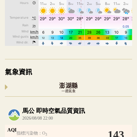
氣象資訊
澎湖縣
一週氣象
內嵌空氣品質小工具為視覺預覽，完整即時空氣