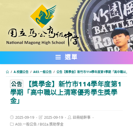
跳
轉
至
主
要
內
選單
容
/
A.校園公告
/
A03.一般公告
/
公告【獎學金】新竹市114學年度第1學期「高中職以上清
【獎學金】新竹市114學年度第1
:::
公告
學期「高中職以上清寒優秀學生獎學
金」
Post
Post
Post
2025-09-19
2025-09-19
註冊組幹事
published:
last
author:
Post
A03.一般公告
/
B02a.獎助學金
modified:
category: