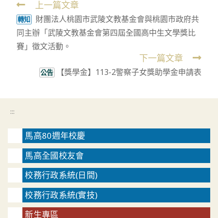
上一篇文章
Read
財團法人桃園市武陵文教基金會與桃園市政府共
more
轉知
同主辦「武陵文教基金會第四屆全國高中生文學獎比
articles
賽」徵文活動。
下一篇文章
【獎學金】113-2警察子女獎助學金申請表
公告
:::
馬高80週年校慶
馬高全國校友會
校務行政系統(日間)
校務行政系統(實技)
新生專區