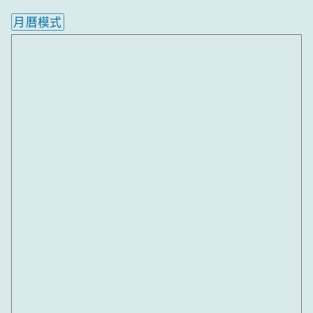
月曆模式
內嵌行事曆為視覺預覽，完整行事曆內容請使用