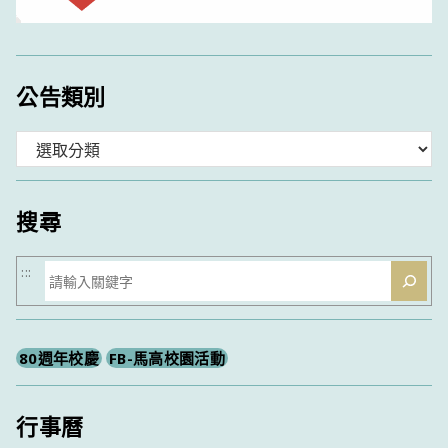
公告類別
分
類
搜尋
搜
:::
尋
80週年校慶
FB-馬高校園活動
行事曆