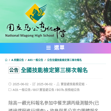
跳
轉
至
主
要
內
選單
容
/
A.校園公告
/
A03.一般公告
/
公告全國技能檢定第三梯次報名
全國技能檢定第三梯次報名
:::
公告
Post
Post
Post
2025-06-02
2025-06-02
實習處技能檢定組
published:
last
author:
Post
A03.一般公告
/
B07.實習處公告
/
B07b.技檢組公告
modified:
category:
除高一觀光科報名參加中餐烹調丙級測驗外(已
透過課程進行調查)，欲參與馬公高中團體報名