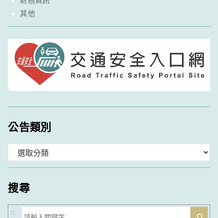
其他
公告類別
分
類
搜尋
搜
:::