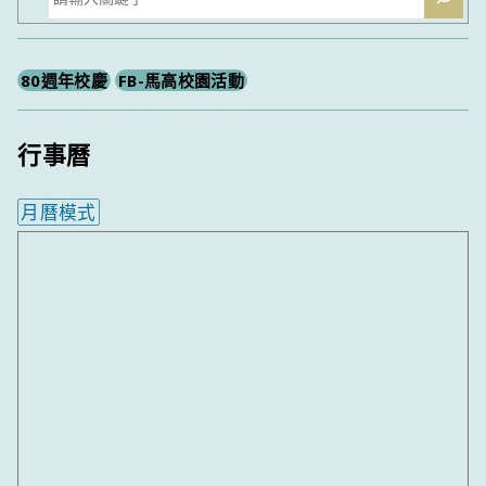
尋
80週年校慶
FB-馬高校園活動
行事曆
月曆模式
內嵌行事曆為視覺預覽，完整行事曆內容請使用