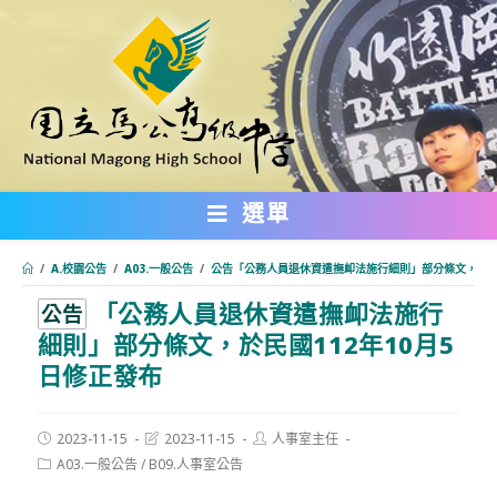
跳
轉
至
主
要
內
選單
容
/
A.校園公告
/
A03.一般公告
/
公告「公務人員退休資遣撫卹法施行細則」部分條文，於民國
「公務人員退休資遣撫卹法施行
:::
公告
細則」部分條文，於民國112年10月5
日修正發布
Post
Post
Post
2023-11-15
2023-11-15
人事室主任
published:
last
author:
Post
A03.一般公告
/
B09.人事室公告
modified:
category: