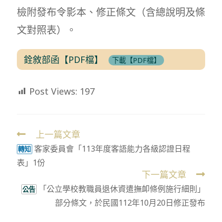
檢附發布令影本、修正條文（含總說明及條
文對照表）。
銓敘部函【PDF檔】
下載【PDF檔】
Post Views:
197
上一篇文章
Read
客家委員會「113年度客語能力各級認證日程
more
轉知
表」1份
articles
下一篇文章
「公立學校教職員退休資遣撫卹條例施行細則」
公告
部分條文，於民國112年10月20日修正發布