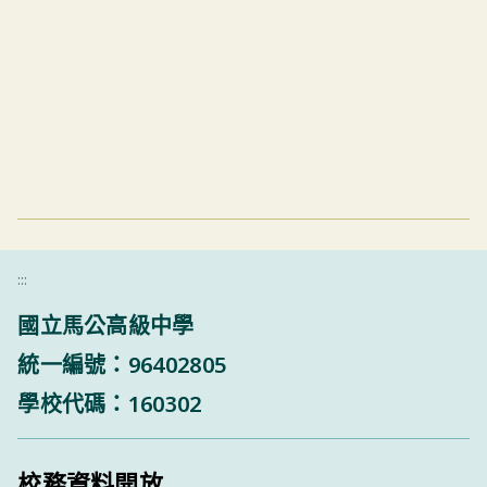
:::
國立馬公高級中學
統一編號：96402805
學校代碼：160302
校務資料開放