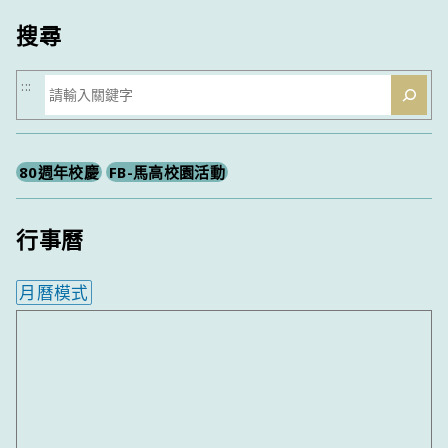
搜尋
搜
:::
尋
80週年校慶
FB-馬高校園活動
行事曆
月曆模式
內嵌行事曆為視覺預覽，完整行事曆內容請使用