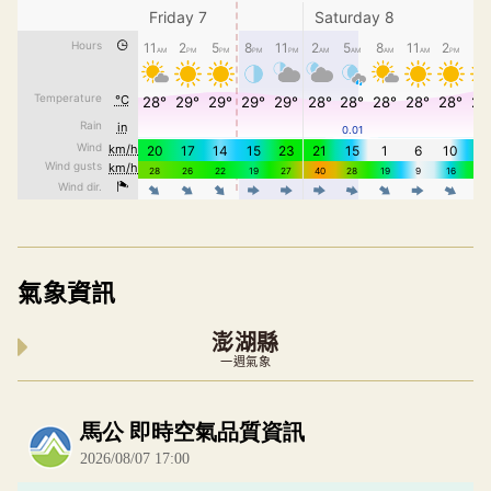
氣象資訊
澎湖縣
一週氣象
內嵌空氣品質小工具為視覺預覽，完整即時空氣