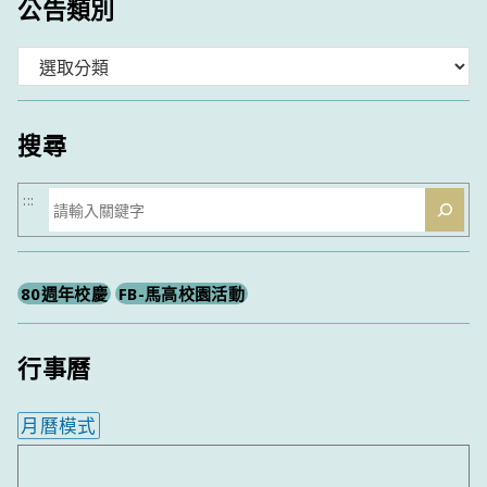
公告類別
分
類
搜尋
搜
:::
尋
80週年校慶
FB-馬高校園活動
行事曆
月曆模式
內嵌行事曆為視覺預覽，完整行事曆內容請使用