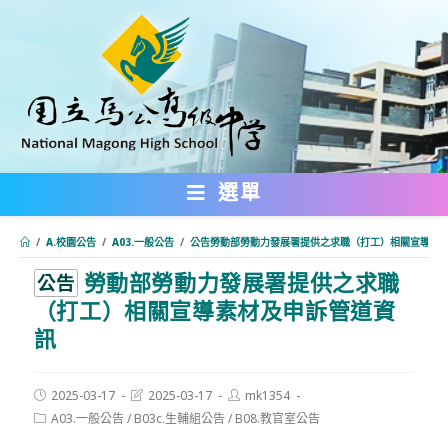
跳
轉
至
主
要
內
選單
容
/
A.校園公告
/
A03.一般公告
/
公告勞動部勞動力發展署提供之求職（打工）相關宣導素
勞動部勞動力發展署提供之求職
:::
公告
（打工）相關宣導素材及申訴管道資
訊
Post
Post
Post
2025-03-17
2025-03-17
mk1354
published:
last
author:
Post
A03.一般公告
/
B03c.生輔組公告
/
B08.教官室公告
modified:
category: