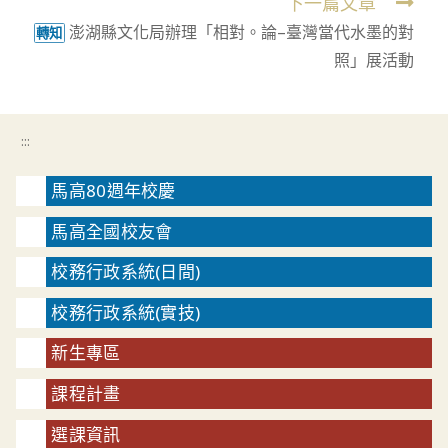
下一篇文章
澎湖縣文化局辦理「相對。論–臺灣當代水墨的對
轉知
照」展活動
:::
馬高80週年校慶
馬高全國校友會
校務行政系統(日間)
校務行政系統(實技)
新生專區
課程計畫
選課資訊