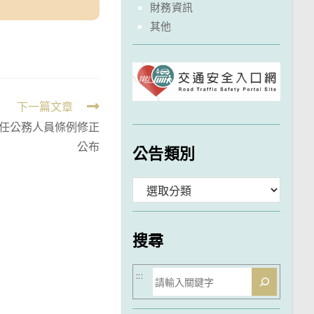
財務資訊
其他
下一篇文章
任公務人員條例修正
公布
公告類別
分
類
搜尋
搜
:::
尋