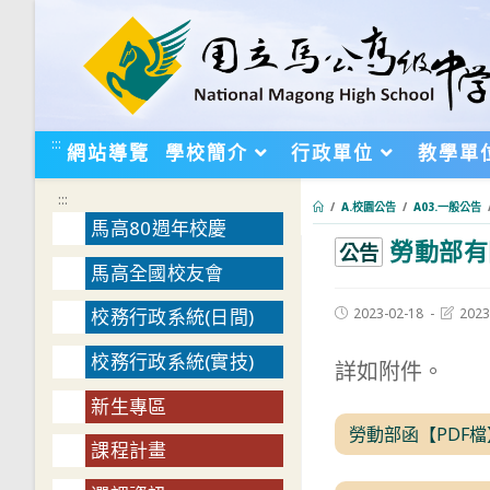
跳
轉
至
主
要
:::
網站導覽
學校簡介
行政單位
教學單
內
容
:::
/
A.校園公告
/
A03.一般公告
馬高80週年校慶
勞動部有
:::
公告
馬高全國校友會
Post
Post
2023-02-18
2023
校務行政系統(日間)
published:
last
modifie
校務行政系統(實技)
詳如附件。
新生專區
勞動部函【PDF檔
課程計畫