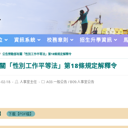
位
資訊系統
校務章則
招生升學資訊
/
公告勞動部有關「性別工作平等法」第18條規定解釋令
關「性別工作平等法」第18條規定解釋令
Post
Post
-02-18
人事室主任
A03.一般公告
/
B09.人事室公告
author:
category:
d:
】
下載【PDF檔】