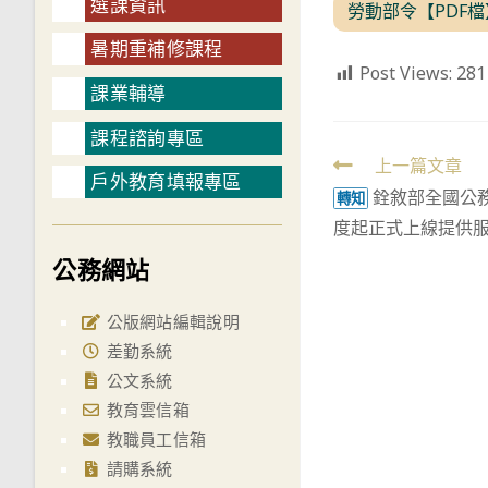
選課資訊
勞動部令【PDF檔
暑期重補修課程
Post Views:
281
課業輔導
課程諮詢專區
Read
上一篇文章
戶外教育填報專區
銓敘部全國公務
more
轉知
度起正式上線提供
articles
公務網站
公版網站編輯說明
差勤系統
公文系統
教育雲信箱
教職員工信箱
請購系統