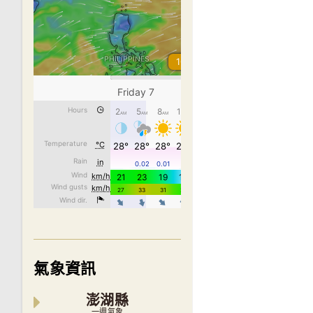
氣象資訊
澎湖縣
一週氣象