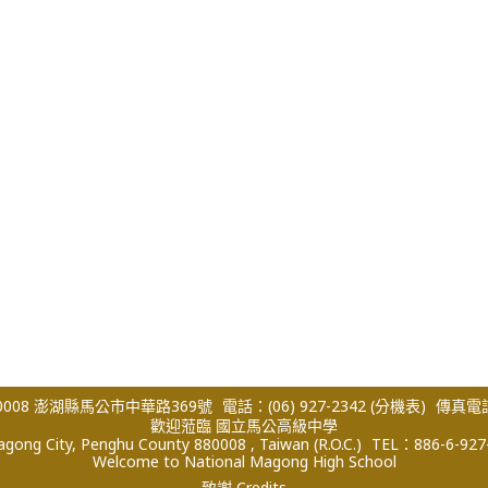
008 澎湖縣馬公市中華路369號
電話：(06) 927-2342
(分機表)
傳真電話：
歡迎蒞臨 國立馬公高級中學
ong City, Penghu County 880008 , Taiwan (R.O.C.)
TEL：886-6-927
Welcome to National Magong High School
致謝 Credits