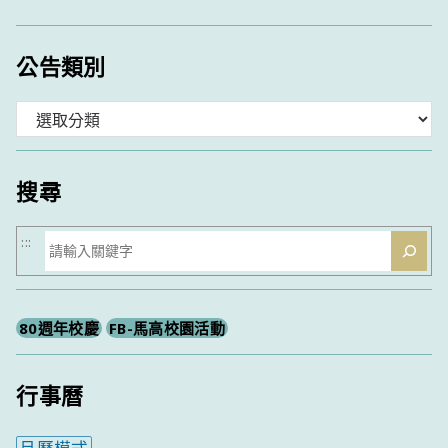
公告類別
分
類
搜尋
搜
:::
尋
80週年校慶
FB-馬高校園活動
行事曆