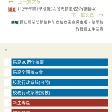
上一篇文章
Read
112學年第1學期第3次段考範圍/配分(更新中)
more
重要
下一篇文章
articles
轉知農業部動植物防疫檢疫署宣導事項，請學校
轉知
教職員工生留意
:::
馬高80週年校慶
馬高全國校友會
校務行政系統(日間)
校務行政系統(實技)
新生專區