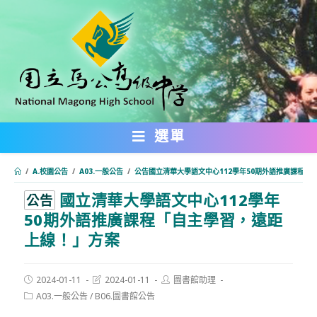
跳
轉
至
主
要
內
選單
容
/
A.校園公告
/
A03.一般公告
/
公告國立清華大學語文中心112學年50期外語推廣課程「
國立清華大學語文中心112學年
:::
公告
50期外語推廣課程「自主學習，遠距
上線！」方案
Post
Post
Post
2024-01-11
2024-01-11
圖書館助理
published:
last
author:
Post
A03.一般公告
/
B06.圖書館公告
modified:
category: