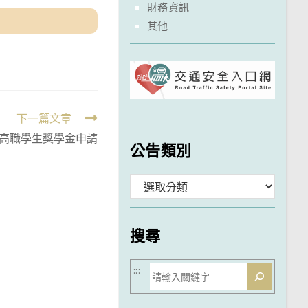
財務資訊
其他
下一篇文章
高職學生獎學金申請
公告類別
分
類
搜尋
搜
:::
尋