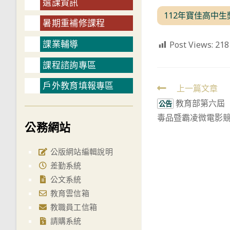
選課資訊
112年寶佳高中生
暑期重補修課程
課業輔導
Post Views:
218
課程諮詢專區
戶外教育填報專區
Read
上一篇文章
教育部第六屆
more
公告
毒品暨霸凌微電影
articles
公務網站
公版網站編輯說明
差勤系統
公文系統
教育雲信箱
教職員工信箱
請購系統