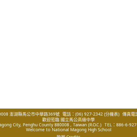
008 澎湖縣馬公市中華路369號
電話：(06) 927-2342
(分機表)
傳真電話：
歡迎蒞臨 國立馬公高級中學
ong City, Penghu County 880008 , Taiwan (R.O.C.)
TEL：886-6-927
Welcome to National Magong High School
致謝 Credits