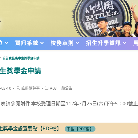
位
資訊系統
校務章則
招生升學資訊
/
公告寶佳高中生獎學金申請
生獎學金申請
Post
Post
-03-10
註冊組幹事
A03.一般公告
author:
category:
d:
請參閱附件.本校受理日期至112年3月25日(六)下午5：00
生獎學金設置要點【PDF檔】
下載【PDF檔】