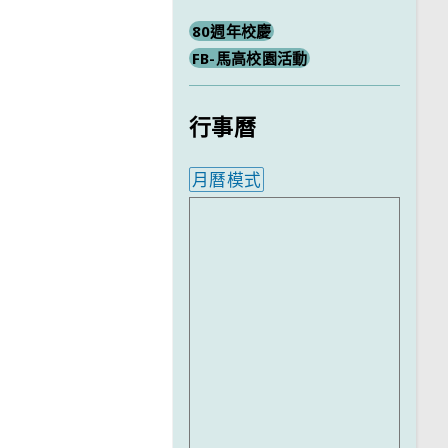
80週年校慶
FB-馬高校園活動
行事曆
月曆模式
內嵌行事曆為視覺預覽，完