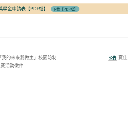
獎學金申請表【PDF檔】
下載【PDF檔】
「我的未來我做主」校園防制
寶佳
公告
競賽活動徵件