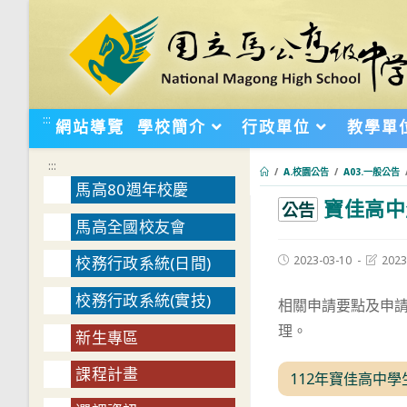
跳
轉
至
主
要
:::
網站導覽
學校簡介
行政單位
教學單
內
容
:::
/
A.校園公告
/
A03.一般公告
馬高80週年校慶
寶佳高中
:::
公告
馬高全國校友會
Post
Post
2023-03-10
2023
校務行政系統(日間)
published:
last
modifie
校務行政系統(實技)
相關申請要點及申請表
理。
新生專區
課程計畫
112年寶佳高中學