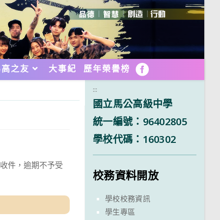
馬高之友
大事紀
歷年榮譽榜
FB
:::
國立馬公高級中學
統一編號：96402805
學校代碼：160302
截止收件，逾期不予受
校務資料開放
學校校務資訊
學生專區