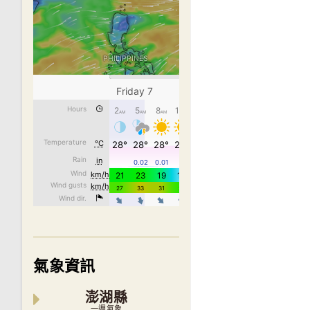
氣象資訊
澎湖縣
一週氣象