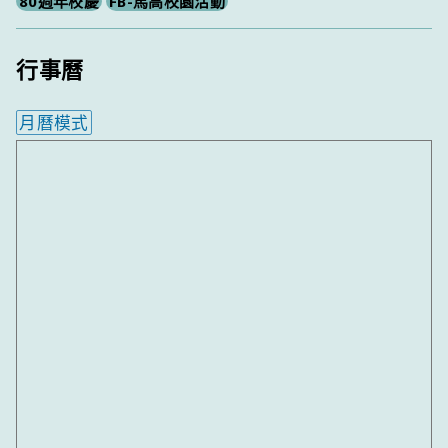
80週年校慶
FB-馬高校園活動
行事曆
月曆模式
內嵌行事曆為視覺預覽，完整行事曆內容請使用