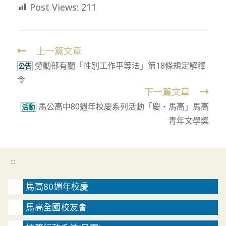
Post Views:
211
上一篇文章
Read
勞動部有關「性別工作平等法」第18條規定解釋
more
公告
令
articles
下一篇文章
馬公高中80週年校慶系列活動「慶‧馬高」馬高
活動
青年文學獎
:::
馬高80週年校慶
馬高全國校友會