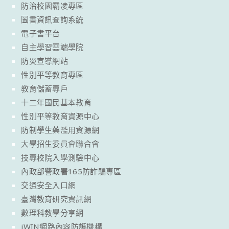
防治校園霸凌專區
圖書資訊查詢系統
電子書平台
自主學習雲端學院
防災宣導網站
性別平等教育專區
教育儲蓄專戶
十二年國民基本教育
性別平等教育資源中心
防制學生藥濫用資源網
大學招生委員會聯合會
技專校院入學測驗中心
內政部警政署165防詐騙專區
交通安全入口網
臺灣教育研究資訊網
數理科教學分享網
iWIN網路內容防護機構