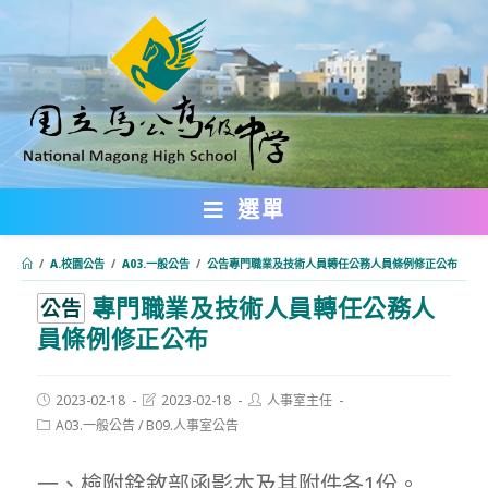
跳
轉
至
主
要
內
選單
容
/
A.校園公告
/
A03.一般公告
/
公告專門職業及技術人員轉任公務人員條例修正公布
專門職業及技術人員轉任公務人
:::
公告
員條例修正公布
Post
Post
Post
2023-02-18
2023-02-18
人事室主任
published:
last
author:
Post
A03.一般公告
/
B09.人事室公告
modified:
category:
一、檢附銓敘部函影本及其附件各1份。