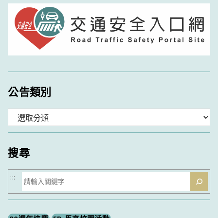
公告類別
分
類
搜尋
搜
:::
尋