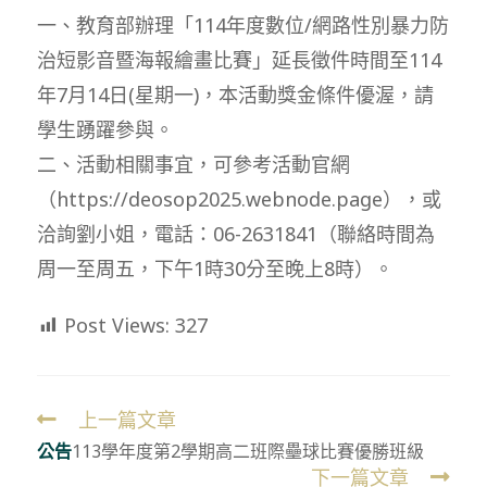
一、教育部辦理「114年度數位/網路性別暴力防
治短影音暨海報繪畫比賽」延長徵件時間至114
年7月14日(星期一)，本活動獎金條件優渥，請
學生踴躍參與。
二、活動相關事宜，可參考活動官網
（https://deosop2025.webnode.page），或
洽詢劉小姐，電話：06-2631841（聯絡時間為
周一至周五，下午1時30分至晚上8時）。
Post Views:
327
上一篇文章
Read
公告
113學年度第2學期高二班際壘球比賽優勝班級
more
下一篇文章