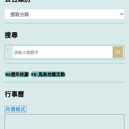
分
類
搜尋
搜
:::
尋
80週年校慶
FB-馬高校園活動
行事曆
月曆模式
內嵌行事曆為視覺預覽，完整行事曆內容請使用