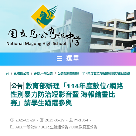
跳
轉
至
主
要
內
選單
容
/
A.校園公告
/
A03.一般公告
/
公告教育部辦理「114年度數位/網路性別暴力防治短影音
教育部辦理「114年度數位/網路
:::
公告
性別暴力防治短影音暨 海報繪畫比
賽」請學生踴躍參與
Post
Post
Post
2025-05-29
2025-05-29
mk1354
published:
last
author:
Post
A03.一般公告
/
B03c.生輔組公告
/
B08.教官室公告
modified:
category: