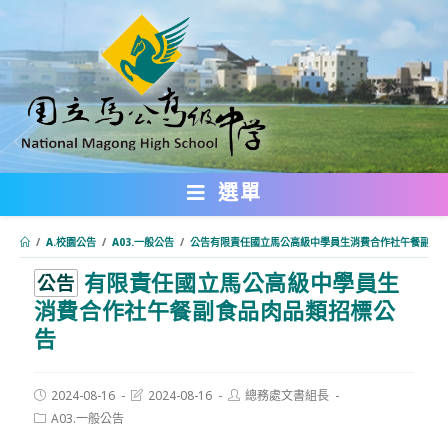
跳
轉
至
主
要
內
選單
容
/
A.校園公告
/
A03.一般公告
/
公告有限責任國立馬公高級中學員生消費合作社午餐副食
有限責任國立馬公高級中學員生
:::
公告
消費合作社午餐副食品肉品類招標公
告
Post
Post
Post
2024-08-16
2024-08-16
總務處文書組長
published:
last
author:
Post
A03.一般公告
modified:
category: