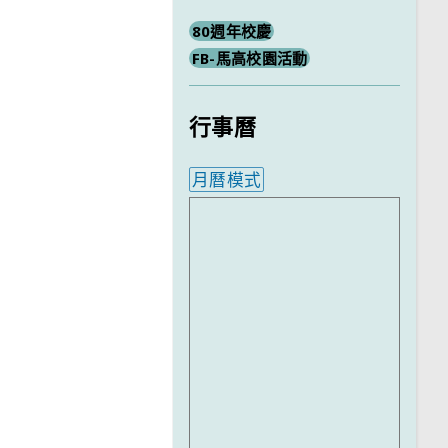
80週年校慶
FB-馬高校園活動
行事曆
月曆模式
內嵌行事曆為視覺預覽，完