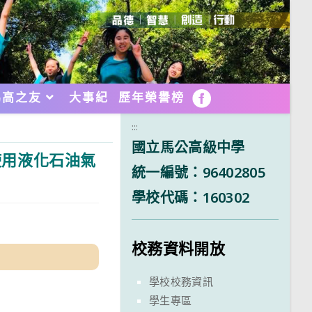
馬高之友
大事紀
歷年榮譽榜
FB
:::
國立馬公高級中學
使用液化石油氣
統一編號：96402805
學校代碼：160302
校務資料開放
學校校務資訊
學生專區