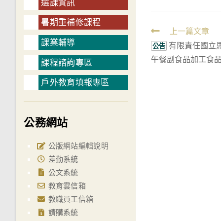
選課資訊
暑期重補修課程
Read
上一篇文章
課業輔導
有限責任國立
more
公告
午餐副食品加工食
articles
課程諮詢專區
戶外教育填報專區
公務網站
公版網站編輯說明
差勤系統
公文系統
教育雲信箱
教職員工信箱
請購系統