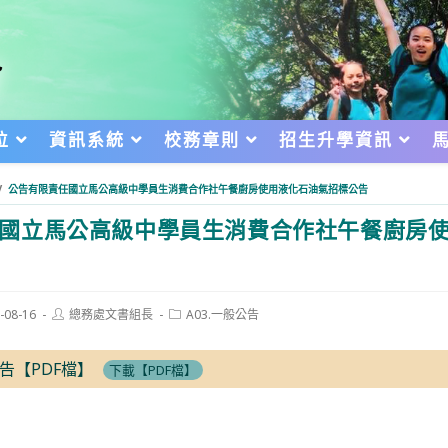
位
資訊系統
校務章則
招生升學資訊
/
公告有限責任國立馬公高級中學員生消費合作社午餐廚房使用液化石油氣招標公告
國立馬公高級中學員生消費合作社午餐廚房
Post
Post
-08-16
總務處文書組長
A03.一般公告
author:
category:
d:
告【PDF檔】
下載【PDF檔】