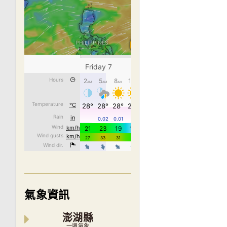
氣象資訊
澎湖縣
一週氣象