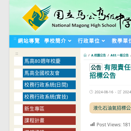
跳
轉
至
主
要
:::
網站導覽
學校簡介
行政單位
教學單
內
容
:::
/
A.校園公告
/
A03.一般公告
馬高80週年校慶
有限責任
:::
公告
馬高全國校友會
招標公告
校務行政系統(日間)
Post
Post
2024-08-16
2024
校務行政系統(實技)
published:
last
modifie
液化石油氣招標公
新生專區
課程計畫
Post Views:
181