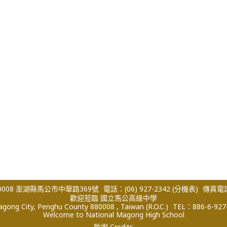
008 澎湖縣馬公市中華路369號
電話：(06) 927-2342
(分機表)
傳真電話：
歡迎蒞臨 國立馬公高級中學
ong City, Penghu County 880008 , Taiwan (R.O.C.)
TEL：886-6-927
Welcome to National Magong High School
致謝 Credits