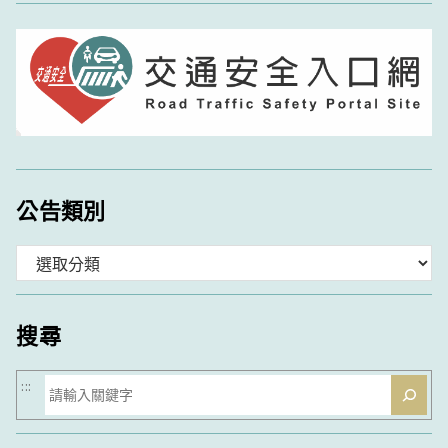
公告類別
分
類
搜尋
搜
:::
尋