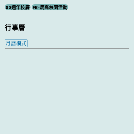
80週年校慶
FB-馬高校園活動
行事曆
月曆模式
內嵌行事曆為視覺預覽，完整行事曆內容請使用