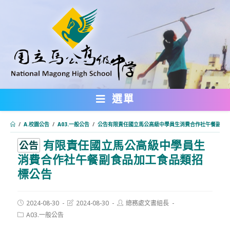
跳
轉
至
主
要
內
選單
容
/
A.校園公告
/
A03.一般公告
/
公告有限責任國立馬公高級中學員生消費合作社午餐副食
有限責任國立馬公高級中學員生
:::
公告
消費合作社午餐副食品加工食品類招
標公告
Post
Post
Post
2024-08-30
2024-08-30
總務處文書組長
published:
last
author:
Post
A03.一般公告
modified:
category: