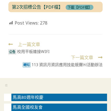
第2次招標公告【PDF檔】
下載【PDF檔】
Post Views:
278
上一篇文章
Read
校用平板連接WIFI
more
公告
下一篇文章
articles
113 資訊月資訊應用技能競賽￼活動辦法
轉知
:::
馬高80週年校慶
馬高全國校友會