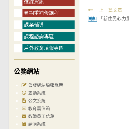
選課資訊
Read
上一篇文章
暑期重補修課程
「新住民心力
more
轉知
課業輔導
articles
課程諮詢專區
戶外教育填報專區
公務網站
公版網站編輯說明
差勤系統
公文系統
教育雲信箱
教職員工信箱
請購系統