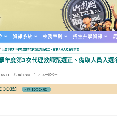
位
資訊系統
校務章則
招生升學資訊
/
公告本校114學年度第3次代理教師甄選正、備取人員入選名單公告
4學年度第3次代理教師甄選正、備取人員入選
Post
Post
-08-11
mk1280
A03.一般公告
author:
category:
d:
DOCX檔】
下載【DOCX檔】