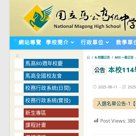
跳
轉
至
主
要
:::
網站導覽
學校簡介
行政單位
教學單
內
容
:::
/
A.校園公告
/
A03.一般公告
馬高80週年校慶
本校11
:::
公告
馬高全國校友會
Post
Post
2025-08-11
2025
校務行政系統(日間)
published:
last
modifie
校務行政系統(實技)
入選名單公告-1【
新生專區
Post Views:
380
課程計畫