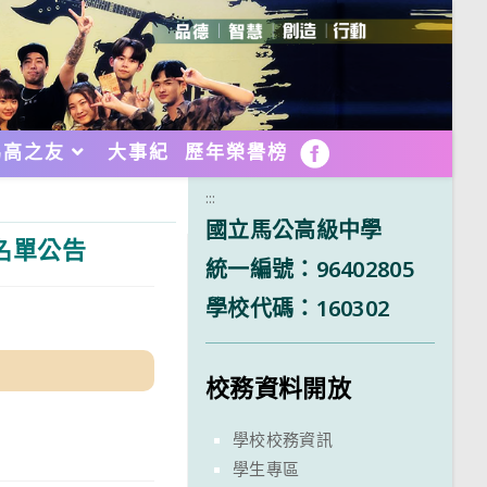
馬高之友
大事紀
歷年榮譽榜
FB
:::
國立馬公高級中學
名單公告
統一編號：96402805
學校代碼：160302
校務資料開放
學校校務資訊
學生專區