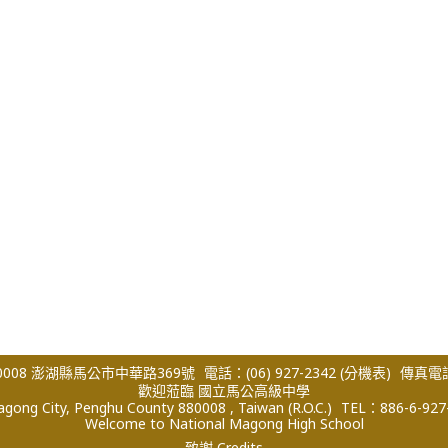
008 澎湖縣馬公市中華路369號
電話：(06) 927-2342
(分機表)
傳真電話：
歡迎蒞臨 國立馬公高級中學
ong City, Penghu County 880008 , Taiwan (R.O.C.)
TEL：886-6-927
Welcome to National Magong High School
致謝 Credits