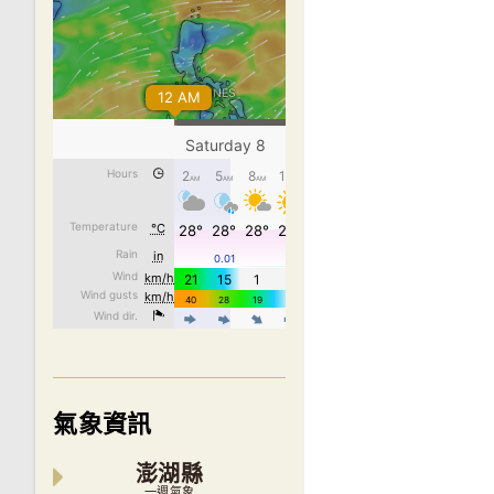
氣象資訊
澎湖縣
一週氣象