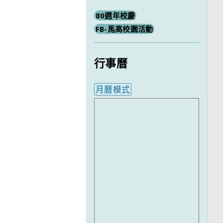
80週年校慶
FB-馬高校園活動
行事曆
月曆模式
內嵌行事曆為視覺預覽，完