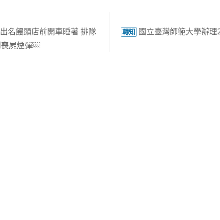
出名饅頭店前開車睡著 排隊
國立臺灣師範大學辦理2
轉知
到喪屍煙彈￼