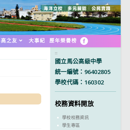
馬高之友
大事紀
歷年榮譽榜
FB
:::
國立馬公高級中學
統一編號：96402805
學校代碼：160302
校務資料開放
學校校務資訊
學生專區