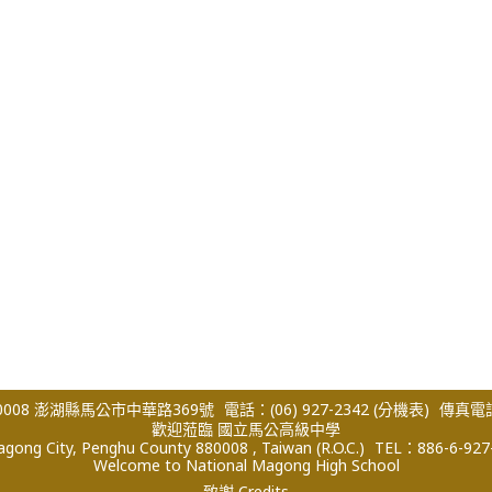
008 澎湖縣馬公市中華路369號
電話：(06) 927-2342
(分機表)
傳真電話：
歡迎蒞臨 國立馬公高級中學
ong City, Penghu County 880008 , Taiwan (R.O.C.)
TEL：886-6-927
Welcome to National Magong High School
致謝 Credits