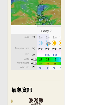
氣象資訊
澎湖縣
一週氣象