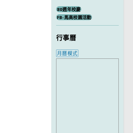
80週年校慶
FB-馬高校園活動
行事曆
月曆模式
內嵌行事曆為視覺預覽，完