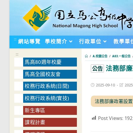
跳
轉
至
主
要
:::
網站導覽
學校簡介
行政單位
教學單
內
容
:::
/
A.校園公告
/
A03.一般公告
馬高80週年校慶
法務部廉
:::
公告
馬高全國校友會
Post
Post
2025-09-10
2025
校務行政系統(日間)
published:
last
modifie
校務行政系統(實技)
法務部廉政署設置
新生專區
Post Views:
192
課程計畫