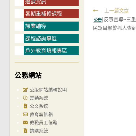
選課資訊
Read
上一篇文章
暑期重補修課程
反毒宣導~三重
more
公告
課業輔導
民眾目擊警抓人查
articles
課程諮詢專區
戶外教育填報專區
公務網站
公版網站編輯說明
差勤系統
公文系統
教育雲信箱
教職員工信箱
請購系統