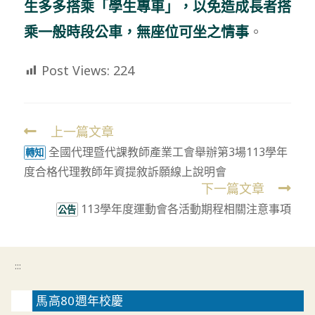
生多多搭乘「學生專車」，
以免造成長者
搭
乘一般時段公車，無座位可坐之情事
。
Post Views:
224
上一篇文章
Read
全國代理暨代課教師產業工會舉辦第3場113學年
more
轉知
度合格代理教師年資提敘訴願線上說明會
articles
下一篇文章
113學年度運動會各活動期程相關注意事項
公告
:::
馬高80週年校慶