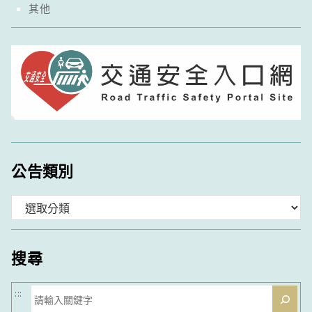
其他
公告類別
分
類
搜尋
搜
:::