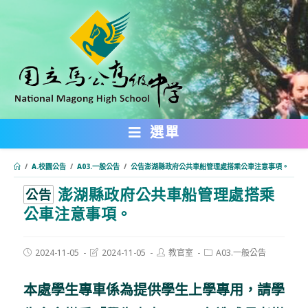
跳
轉
至
主
要
內
選單
容
/
A.校園公告
/
A03.一般公告
/
公告澎湖縣政府公共車船管理處搭乘公車注意事項。
澎湖縣政府公共車船管理處搭乘
:::
公告
公車注意事項。
Post
Post
Post
Post
2024-11-05
2024-11-05
教官室
A03.一般公告
published:
last
author:
category:
modified:
本處學生專車係為提供學生上學專用，請學