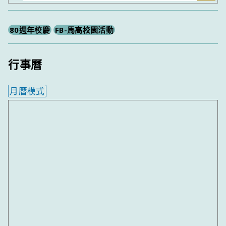
尋
80週年校慶
FB-馬高校園活動
行事曆
月曆模式
內嵌行事曆為視覺預覽，完整行事曆內容請使用