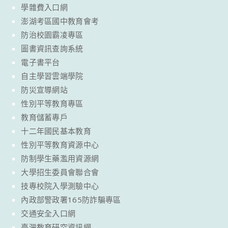
學雜費入口網
澎湖考區國中教育會考
防治校園霸凌專區
圖書資訊查詢系統
電子書平台
自主學習雲端學院
防災宣導網站
性別平等教育專區
教育儲蓄專戶
十二年國民基本教育
性別平等教育資源中心
防制學生藥濫用資源網
大學招生委員會聯合會
技專校院入學測驗中心
內政部警政署165防詐騙專區
交通安全入口網
臺灣教育研究資訊網