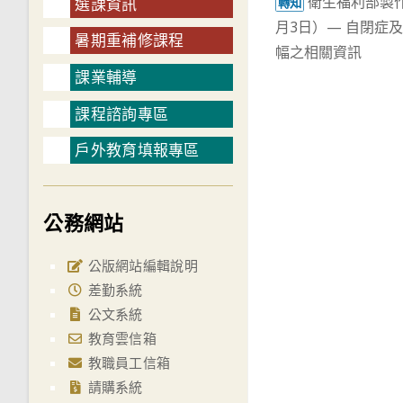
衛生福利部製
more
選課資訊
轉知
月3日）— 自閉症
articles
暑期重補修課程
幅之相關資訊
課業輔導
課程諮詢專區
戶外教育填報專區
公務網站
公版網站編輯說明
差勤系統
公文系統
教育雲信箱
教職員工信箱
請購系統