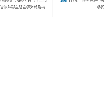
作國際身心障礙者日（每年12
113年「推動高級中
轉知
及智能障礙主題宣導海報及橫
參與