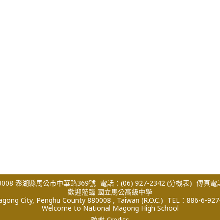
008 澎湖縣馬公市中華路369號
電話：(06) 927-2342
(分機表)
傳真電話：
歡迎蒞臨 國立馬公高級中學
ong City, Penghu County 880008 , Taiwan (R.O.C.)
TEL：886-6-927
Welcome to National Magong High School
致謝 Credits