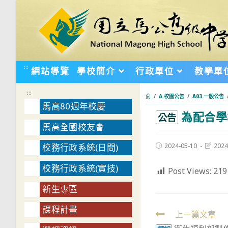
跳
轉
至
主
要
:::
網站導覽
學校簡介
行政單位
教學單
內
容
:::
/
A.校園公告
/
A03.一般公告
馬高80週年校慶
為配合學
:::
公告
馬高全國校友會
Post
Post
2024-05-10
2024
校務行政系統(日間)
published:
last
modifie
校務行政系統(實技)
Post Views:
219
新生專區
課程計畫
Read
上一篇文章