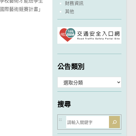
等學校藝術才能班學生
財務資訊
國際藝術競賽計畫」
其他
公告類別
分
類
搜尋
搜
:::
尋