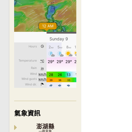
氣象資訊
澎湖縣
一週氣象