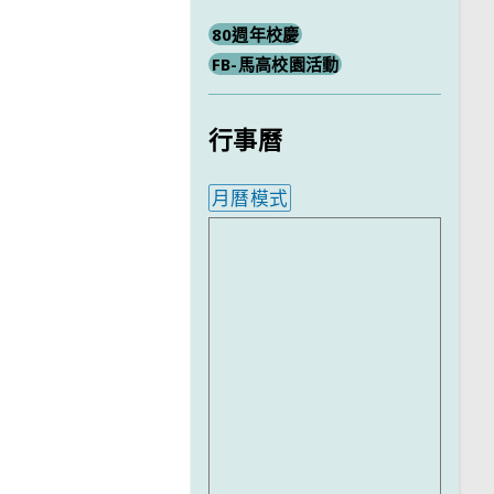
80週年校慶
FB-馬高校園活動
行事曆
月曆模式
內嵌行事曆為視覺預覽，完