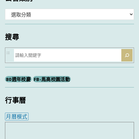
分
類
搜尋
搜
:::
尋
80週年校慶
FB-馬高校園活動
行事曆
月曆模式
內嵌行事曆為視覺預覽，完整行事曆內容請使用