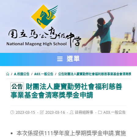
跳
轉
至
主
要
內
選單
容
/
A.校園公告
/
A03.一般公告
/
公告財團法人慶寶勤勞社會福利慈善事業基金會清寒獎學
財團法人慶寶勤勞社會福利慈善
:::
公告
事業基金會清寒獎學金申請
Post
Post
Post
Post
2023-03-15
2023-03-16
註冊組幹事
A03.一般公告
published:
last
author:
category:
modified:
本次係提供111學年度上學期獎學金申請.實施