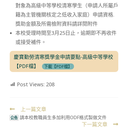
對象為高級中等學校清寒學生（申請人所屬戶
籍為主管機關核定之低收入家庭）申請資格.
獎助金額及所需檢附資料請詳閱附件
本校受理時間至3月25日止，逾期即不再收件
或接受補件。
慶寶勤勞清寒獎學金申請要點-高級中等學校
【PDF檔】
下載【PDF檔】
Post Views:
208
上一篇文章
Read
請本校教職員生多加利用ODF格式製做文件
more
公告
下一篇文章
articles