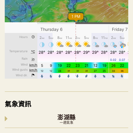
氣象資訊
澎湖縣
一週氣象