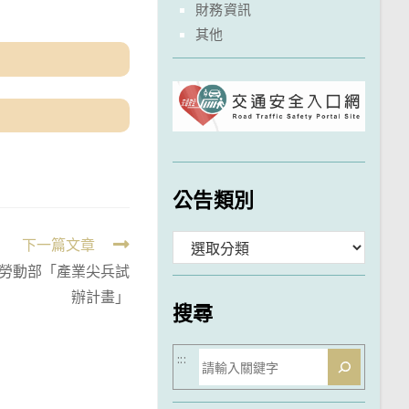
財務資訊
其他
公告類別
分
下一篇文章
勞動部「產業尖兵試
類
辦計畫」
搜尋
搜
:::
尋