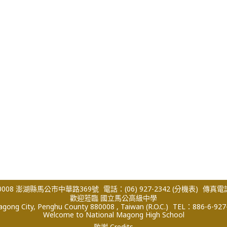
008 澎湖縣馬公市中華路369號
電話：(06) 927-2342
(分機表)
傳真電話：
歡迎蒞臨 國立馬公高級中學
ong City, Penghu County 880008 , Taiwan (R.O.C.)
TEL：886-6-927
Welcome to National Magong High School
致謝 Credits