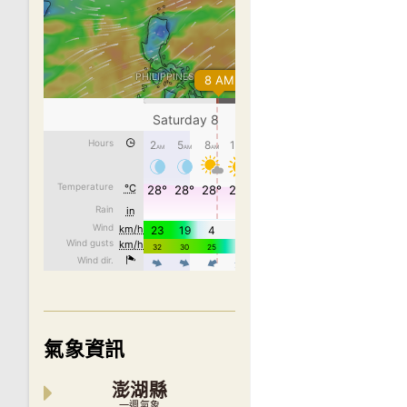
氣象資訊
澎湖縣
一週氣象