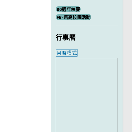
80週年校慶
FB-馬高校園活動
行事曆
月曆模式
內嵌行事曆為視覺預覽，完