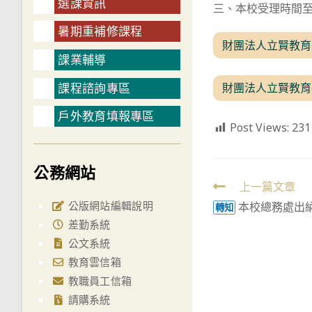
選課資訊
三、本校受理時間至
暑期重補修課程
財團法人立賢教育
課業輔導
課程諮詢專區
財團法人立賢教育
戶外教育填報專區
Post Views:
231
公務網站
Read
上一篇文章
公版網站編輯說明
本校總務處出
more
轉知
差勤系統
articles
公文系統
教育雲信箱
教職員工信箱
請購系統