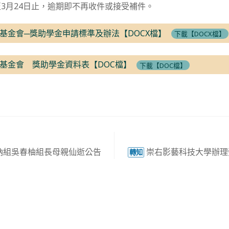
3月24日止，逾期即不再收件或接受補件。
基金會─獎助學金申請標準及辦法【DOCX檔】
下載【DOCX檔】
基金會 獎助學金資料表【DOC檔】
下載【DOC檔】
納組吳春柚組長母親仙逝公告
崇右影藝科技大學辦理
轉知