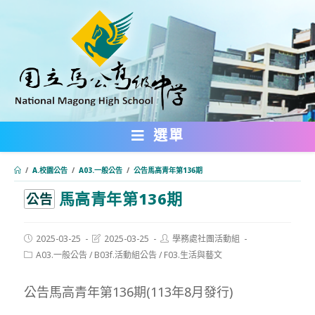
跳
轉
至
主
要
內
選單
容
/
A.校園公告
/
A03.一般公告
/
公告馬高青年第136期
馬高青年第136期
:::
公告
Post
Post
Post
2025-03-25
2025-03-25
學務處社團活動組
published:
last
author:
Post
A03.一般公告
/
B03f.活動組公告
/
F03.生活與藝文
modified:
category:
公告馬高青年第136期(113年8月發行)