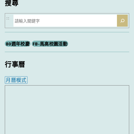
搜尋
搜
:::
尋
80週年校慶
FB-馬高校園活動
行事曆
月曆模式
內嵌行事曆為視覺預覽，完整行事曆內容請使用