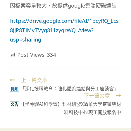
因檔案容量較大，故提供google雲端硬碟連結
https://drive.google.com/file/d/1pcyRQ_Lcs
8jjP8TiMvTVyg811zyqrWQ_/view?
usp=sharing
Post Views:
334
上一篇文章
Read
「深化技職教育：強化體系連結與分工座談會」
more
轉知
下一篇文章
articles
【半導體AI科學營】科林研發X清華大學奈微與材
公告
料科技中心!現正開放報名中