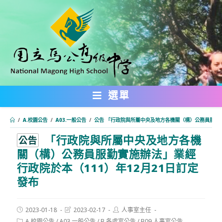
跳
轉
至
主
要
內
選單
容
/
A.校園公告
/
A03.一般公告
/
公告 「行政院與所屬中央及地方各機關（構）公務員服勤實
「行政院與所屬中央及地方各機
:::
公告
關（構）公務員服勤實施辦法」業經
行政院於本（111）年12月21日訂定
發布
Post
Post
Post
2023-01-18
2023-02-17
人事室主任
published:
last
author:
Post
A.校園公告
/
A03.一般公告
/
B.各處室公告
/
B09.人事室公告