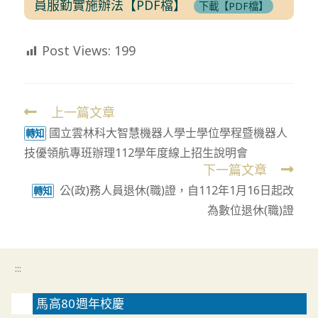
員服勤實施辦法【PDF檔】
下載【PDF檔】
Post Views:
199
上一篇文章
Read
國立雲林科大智慧機器人學士學位學程暨機器人
more
轉知
技優領航專班辦理112學年度線上招生說明會
articles
下一篇文章
公(政)務人員退休(職)證，自112年1月16日起改
轉知
為數位退休(職)證
:::
馬高80週年校慶