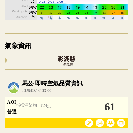
氣象資訊
澎湖縣
一週氣象
內嵌空氣品質小工具為視覺預覽，完整即時空氣