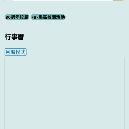
尋
80週年校慶
FB-馬高校園活動
行事曆
月曆模式
內嵌行事曆為視覺預覽，完整行事曆內容請使用