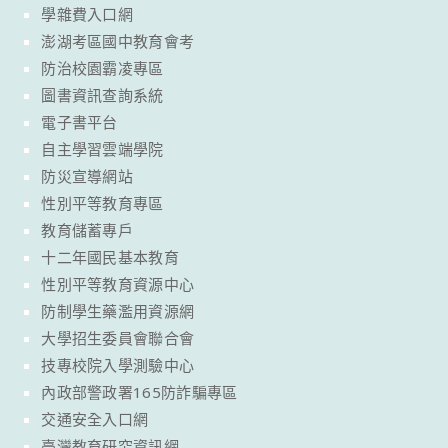
學雜費入口網
澎湖考區國中教育會考
防治校園霸凌專區
圖書資訊查詢系統
電子書平台
自主學習雲端學院
防災宣導網站
性別平等教育專區
教育儲蓄專戶
十二年國民基本教育
性別平等教育資源中心
防制學生藥濫用資源網
大學招生委員會聯合會
技專校院入學測驗中心
內政部警政署165防詐騙專區
交通安全入口網
臺灣教育研究資訊網