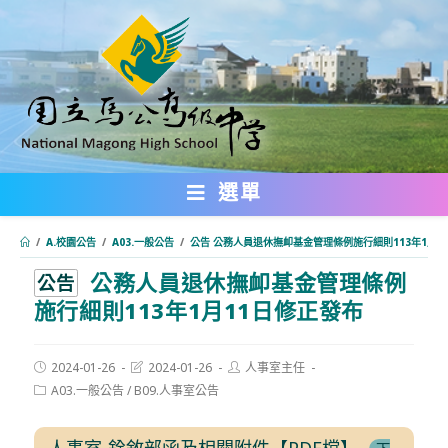
跳
轉
至
主
要
內
選單
容
/
A.校園公告
/
A03.一般公告
/
公告 公務人員退休撫卹基金管理條例施行細則113年1月1
公務人員退休撫卹基金管理條例
:::
公告
施行細則113年1月11日修正發布
Post
Post
Post
2024-01-26
2024-01-26
人事室主任
published:
last
author:
Post
A03.一般公告
/
B09.人事室公告
modified:
category:
人事室-銓敘部函及相關附件【PDF檔】