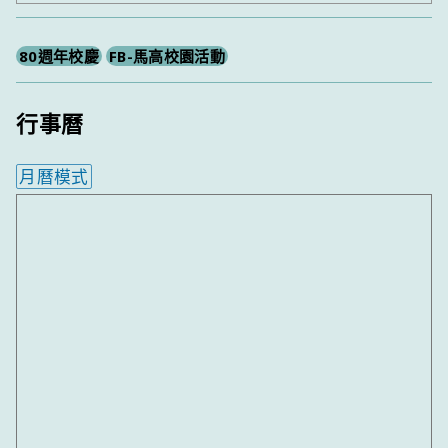
尋
80週年校慶
FB-馬高校園活動
行事曆
月曆模式
內嵌行事曆為視覺預覽，完整行事曆內容請使用