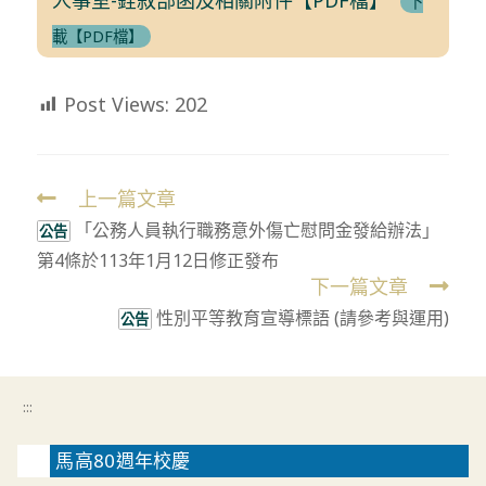
下
載【PDF檔】
Post Views:
202
上一篇文章
Read
「公務人員執行職務意外傷亡慰問金發給辦法」
more
公告
第4條於113年1月12日修正發布
articles
下一篇文章
性別平等教育宣導標語 (請參考與運用)
公告
:::
馬高80週年校慶