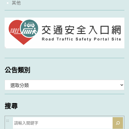
其他
公告類別
分
類
搜尋
搜
:::