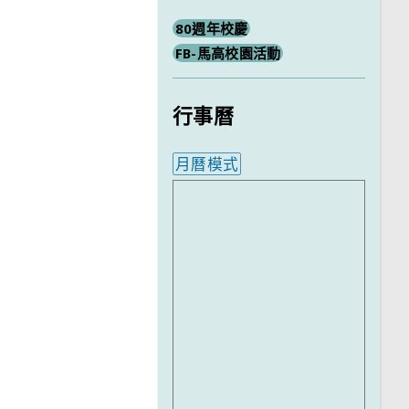
80週年校慶
FB-馬高校園活動
行事曆
月曆模式
內嵌行事曆為視覺預覽，完