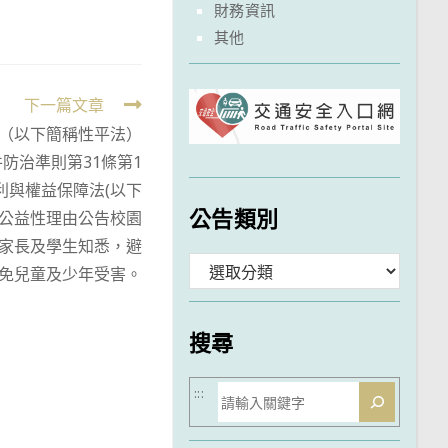
財務資訊
其他
下一篇文章
（以下簡稱性平法）
防治準則第31條第1
利與權益保障法(以下
公告類別
以公益性理由公告校園
家長及學生知悉，避
分
免兒童及少年受害。
類
搜尋
搜
:::
尋