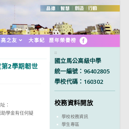
馬高之友
大事紀
歷年榮譽榜
FB
:::
國立馬公高級中學
度第2學期韌世
統一編號：96402805
學校代碼：160302
校務資料開放
網址：
獎助學金有任何疑
學校校務資訊
學生專區