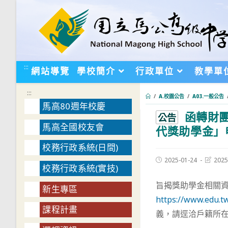
跳
轉
至
主
要
:::
網站導覽
學校簡介
行政單位
教學單
內
容
:::
/
A.校園公告
/
A03.一般公告
馬高80週年校慶
函轉財團
:::
公告
馬高全國校友會
代獎助學金」
校務行政系統(日間)
Post
Post
2025-01-24
2025
校務行政系統(實技)
published:
last
modifie
旨揭獎助學金相關
新生專區
https://www.edu.
課程計畫
義，請逕洽戶籍所