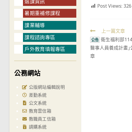
選課資訊
Post Views:
326
暑期重補修課程
課業輔導
Read
上一篇文章
課程諮詢專區
衛生福利部11
more
公告
醫事人員養成計畫｣
articles
戶外教育填報專區
章
公務網站
公版網站編輯說明
差勤系統
公文系統
教育雲信箱
教職員工信箱
請購系統