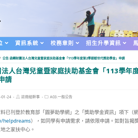
位
資訊系統
校務章則
招生升學資訊
/
公告 函轉財團法人台灣兒童暨家庭扶助基金會「113學年度第2學期韌世代獎助學金」申請
法人台灣兒童暨家庭扶助基金會「113學年
申請
Post
Post
-01-24
註冊組幹事
A03.一般公告
author:
category:
d:
資料已刊登於教育部「圓夢助學網」之「獎助學金資訊」項下（
tw/helpdreams
），如同學有申請需求，請依限申請。如對旨揭
在地之家扶中心。