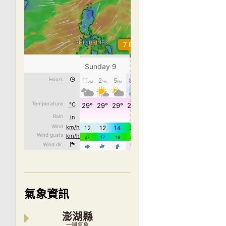
氣象資訊
澎湖縣
一週氣象