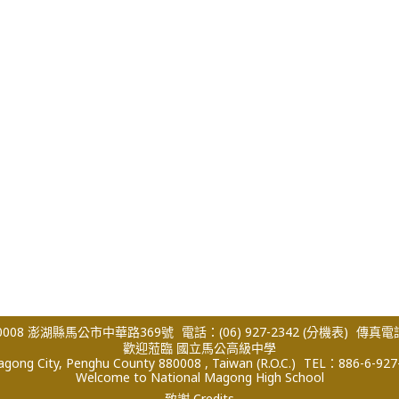
008 澎湖縣馬公市中華路369號
電話：(06) 927-2342
(分機表)
傳真電話：
歡迎蒞臨 國立馬公高級中學
ong City, Penghu County 880008 , Taiwan (R.O.C.)
TEL：886-6-927
Welcome to National Magong High School
致謝 Credits