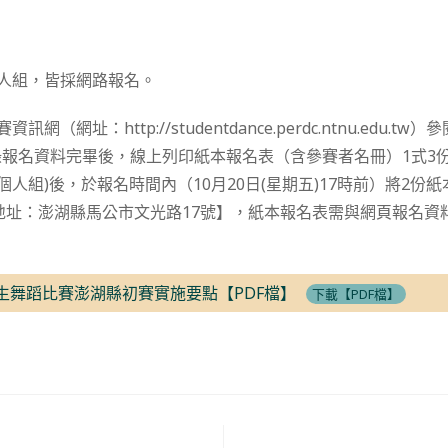
個人組，皆採網路報名。
訊網（網址：http://studentdance.perdc.ntnu.edu.
報名資料完畢後，線上列印紙本報名表（含參賽者名冊）1式3份
個人組)後，於報名時間內（10月20日(星期五)17時前）將2份
地址：澎湖縣馬公市文光路17號】，紙本報名表需與網頁報名資
學生舞蹈比賽澎湖縣初賽實施要點【PDF檔】
下載【PDF檔】