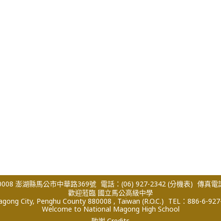
008 澎湖縣馬公市中華路369號
電話：(06) 927-2342
(分機表)
傳真電話：
歡迎蒞臨 國立馬公高級中學
ong City, Penghu County 880008 , Taiwan (R.O.C.)
TEL：886-6-927
Welcome to National Magong High School
致謝 Credits