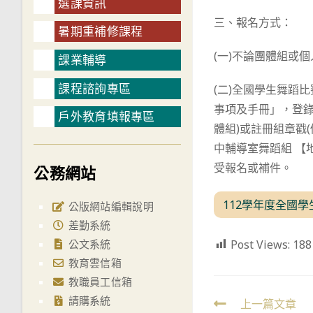
選課資訊
三、報名方式：
暑期重補修課程
(一)不論團體組或
課業輔導
課程諮詢專區
(二)全國學生舞蹈比賽資
事項及手冊」，登錄
戶外教育填報專區
體組)或註冊組章戳(
中輔導室舞蹈組 【
受報名或補件。
公務網站
112學年度全國
公版網站編輯說明
差勤系統
Post Views:
188
公文系統
教育雲信箱
教職員工信箱
請購系統
Read
上一篇文章