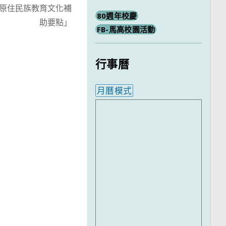
原住民族教育文化補
80週年校慶
助要點」
FB-馬高校園活動
行事曆
月曆模式
內嵌行事曆為視覺預覽，完