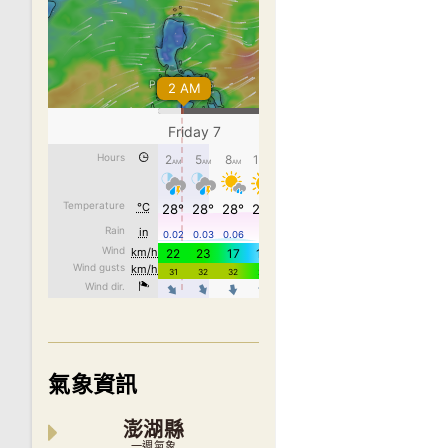
氣象資訊
澎湖縣
一週氣象