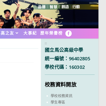
馬高之友
大事紀
歷年榮譽榜
FB
:::
國立馬公高級中學
統一編號：96402805
學校代碼：160302
校務資料開放
學校校務資訊
學生專區