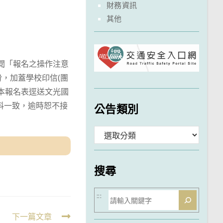
財務資訊
其他
tw）參閱「報名之操作注意
，加蓋學校印信(團
紙本報名表逕送文光國
料一致，逾時恕不接
公告類別
分
類
搜尋
搜
:::
尋
下一篇文章