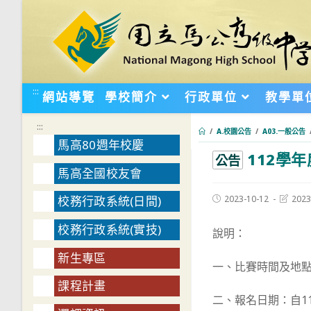
跳
轉
至
主
要
:::
網站導覽
學校簡介
行政單位
教學單
內
容
:::
/
A.校園公告
/
A03.一般公告
馬高80週年校慶
112學
:::
公告
馬高全國校友會
Post
Post
2023-10-12
2023
校務行政系統(日間)
published:
last
modifie
校務行政系統(實技)
說明：
新生專區
一、比賽時間及地點：
課程計畫
二、報名日期：自112