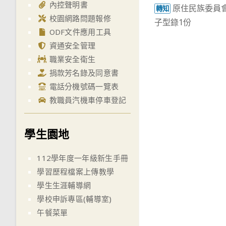
內控聲明書
原住民族委員會
more
轉知
校園網路問題報修
子型錄1份
articles
ODF文件應用工具
資通安全管理
職業安全衛生
捐款芳名錄及同意書
電話分機號碼一覽表
教職員汽機車停車登記
學生園地
112學年度一年級新生手冊
學習歷程檔案上傳教學
學生生涯輔導網
學校申訴專區(輔導室)
午餐菜單