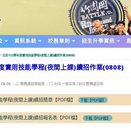
位
資訊系統
校務章則
招生升學資訊
/
公告112學年度實用技能學程(夜間上課)續招作業(0808)
年度實用技能學程(夜間上課)續招作業(0808)
Post
Post
-08-08
教務處註冊組長
A03.一般公告
/
B02.教務處公告
author:
category:
d:
能學程(夜間上課)續招簡章【PDF檔】
下載【PDF檔】
能學程(夜間上課)續招報名表【PDF檔】
下載【PDF檔】