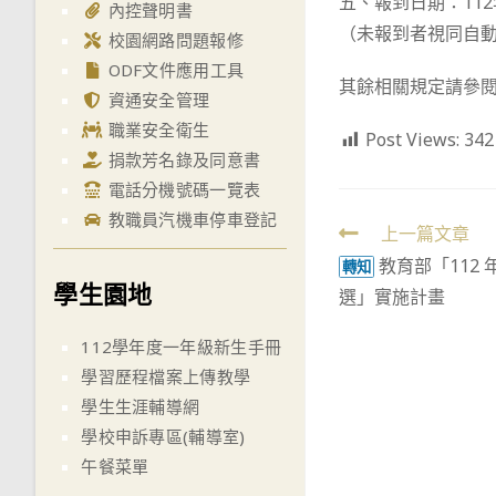
五、報到日期：11
內控聲明書
（未報到者視同自
校園網路問題報修
ODF文件應用工具
其餘相關規定請參
資通安全管理
職業安全衛生
Post Views:
342
捐款芳名錄及同意書
電話分機號碼一覽表
教職員汽機車停車登記
Read
上一篇文章
教育部「112
more
轉知
學生園地
選」實施計畫
articles
112學年度一年級新生手冊
學習歷程檔案上傳教學
學生生涯輔導網
學校申訴專區(輔導室)
午餐菜單