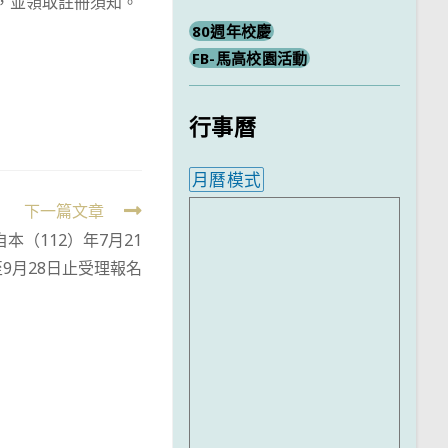
到，並領取註冊須知。
80週年校慶
FB-馬高校園活動
行事曆
月曆模式
內嵌行事曆為視覺預覽，完
下一篇文章
本（112）年7月21
9月28日止受理報名