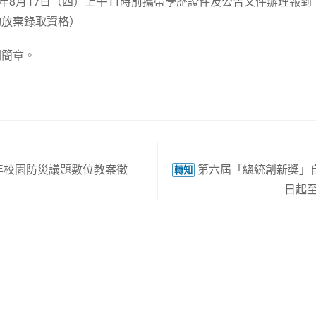
2年8月17日（四）上午11時前攜帶學歷證件及公告文件辦理報
動放棄錄取資格）
閱簡章。
 年校園防災議題數位教案徵
第六屆「總統創新獎」自
轉知
日起至