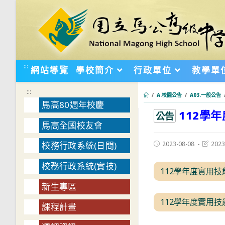
跳
轉
至
主
要
:::
網站導覽
學校簡介
行政單位
教學單
內
容
:::
/
A.校園公告
/
A03.一般公告
馬高80週年校慶
112學
:::
公告
馬高全國校友會
Post
Post
2023-08-08
2023
校務行政系統(日間)
published:
last
modifie
校務行政系統(實技)
112學年度實用技
新生專區
112學年度實用技
課程計畫