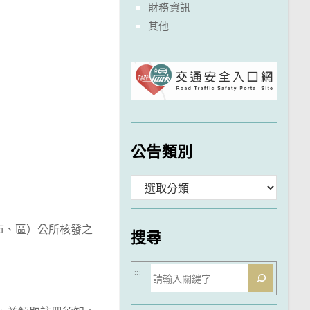
財務資訊
其他
公告類別
分
類
市、區）公所核發之
搜尋
搜
:::
尋