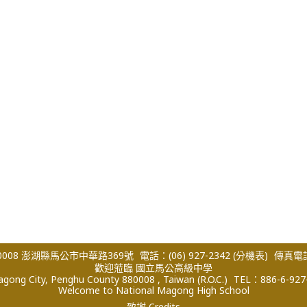
008 澎湖縣馬公市中華路369號
電話：(06) 927-2342
(分機表)
傳真電話：
歡迎蒞臨 國立馬公高級中學
ong City, Penghu County 880008 , Taiwan (R.O.C.)
TEL：886-6-927
Welcome to National Magong High School
致謝 Credits