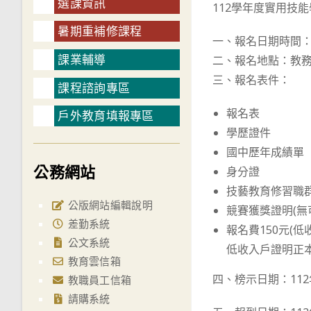
選課資訊
112學年度實用技能
暑期重補修課程
一、報名日期時間：1
課業輔導
二、報名地點：教
三、報名表件：
課程諮詢專區
報名表
戶外教育填報專區
學歷證件
國中歷年成績單
公務網站
身分證
技藝教育修習職群
公版網站編輯說明
競賽獲獎證明(無
差勤系統
報名費150元
公文系統
低收入戶證明正本
教育雲信箱
四、榜示日期：112
教職員工信箱
請購系統