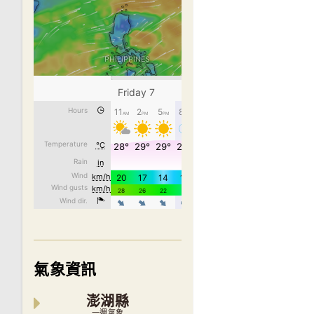
氣象資訊
澎湖縣
一週氣象