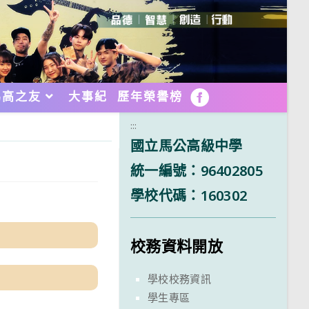
馬高之友
大事紀
歷年榮譽榜
FB
:::
國立馬公高級中學
統一編號：96402805
學校代碼：160302
校務資料開放
學校校務資訊
學生專區