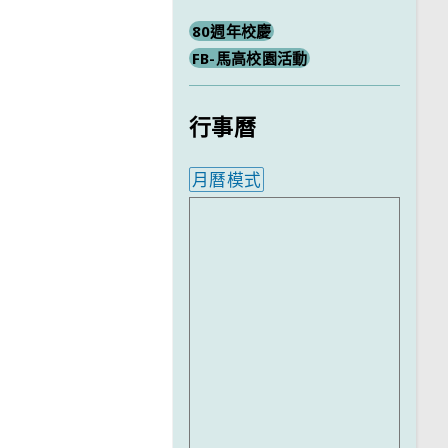
80週年校慶
FB-馬高校園活動
行事曆
月曆模式
內嵌行事曆為視覺預覽，完