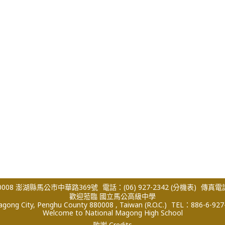
008 澎湖縣馬公市中華路369號
電話：(06) 927-2342
(分機表)
傳真電話：
歡迎蒞臨 國立馬公高級中學
ong City, Penghu County 880008 , Taiwan (R.O.C.)
TEL：886-6-927
Welcome to National Magong High School
致謝 Credits