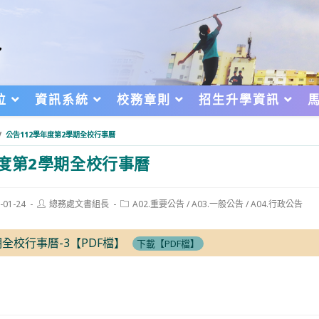
位
資訊系統
校務章則
招生升學資訊
/
公告112學年度第2學期全校行事曆
年度第2學期全校行事曆
Post
Post
-01-24
總務處文書組長
A02.重要公告
/
A03.一般公告
/
A04.行政公告
author:
category:
d:
期全校行事曆-3【PDF檔】
下載【PDF檔】