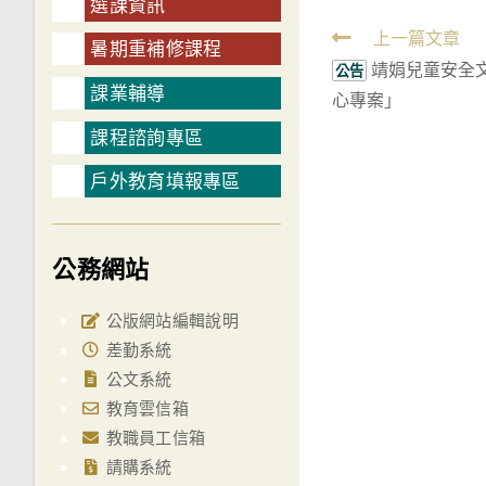
選課資訊
Read
上一篇文章
暑期重補修課程
靖娟兒童安全
more
公告
課業輔導
心專案」
articles
課程諮詢專區
戶外教育填報專區
公務網站
公版網站編輯說明
差勤系統
公文系統
教育雲信箱
教職員工信箱
請購系統