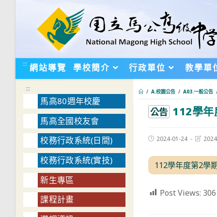
跳
轉
至
主
要
:::
網站導覽
學校簡介
行政單位
教學單
內
容
:::
/
A.校園公告
/
A03.一般公告
馬高80週年校慶
112學
:::
公告
馬高全國校友會
Post
Post
2024-01-24
2024
校務行政系統(日間)
published:
last
modifie
校務行政系統(實技)
112學年度第2學
新生專區
Post Views:
306
課程計畫