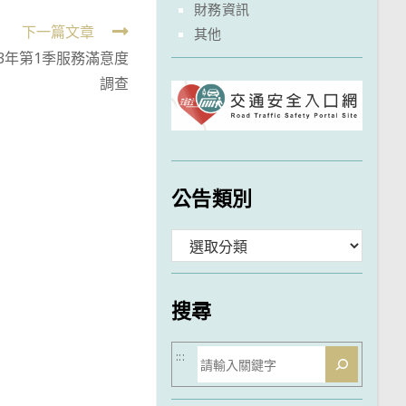
財務資訊
下一篇文章
其他
3年第1季服務滿意度
調查
公告類別
分
類
搜尋
搜
:::
尋