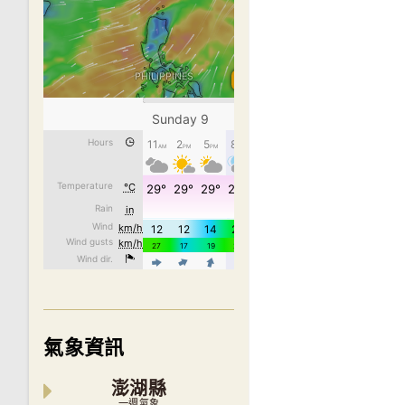
氣象資訊
澎湖縣
一週氣象