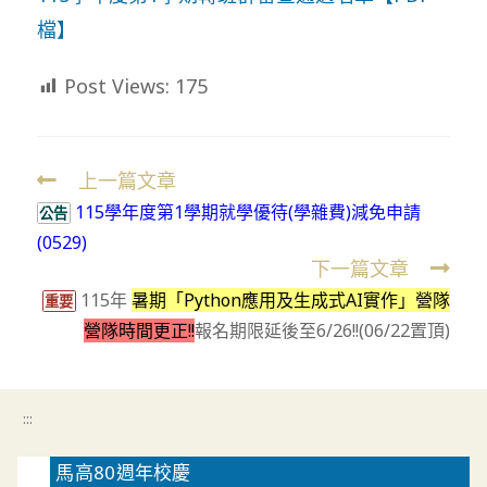
檔】
Post Views:
175
上一篇文章
Read
115學年度第1學期就學優待(學雜費)減免申請
more
公告
(0529)
articles
下一篇文章
115年
暑期「Python應用及生成式AI實作」營隊
重要
營隊時間更正!!
報名期限延後至6/26!!(06/22置頂)
:::
馬高80週年校慶