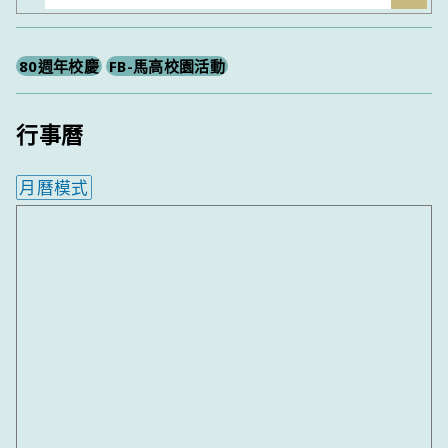
尋
80週年校慶
FB-馬高校園活動
行事曆
月曆模式
內嵌行事曆為視覺預覽，完整行事曆內容請使用