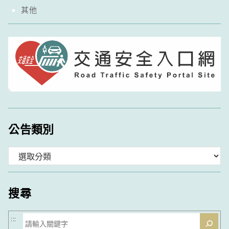
其他
公告類別
分
類
搜尋
搜
:::