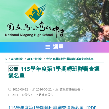
跳
轉
至
主
要
內
選單
容
/
A.校園公告
/
A03.一般公告
/
公告115學年度第1學期轉班群審查通過名單
115學年度第1學期轉班群審查通
:::
公告
過名單
Post
Post
Post
2026-06-22
2026-06-22
教務處註冊組長
published:
last
author:
Post
A03.一般公告
/
B02.教務處公告
modified:
category:
115學年度第1學期轉班群審查通過名單【PDF