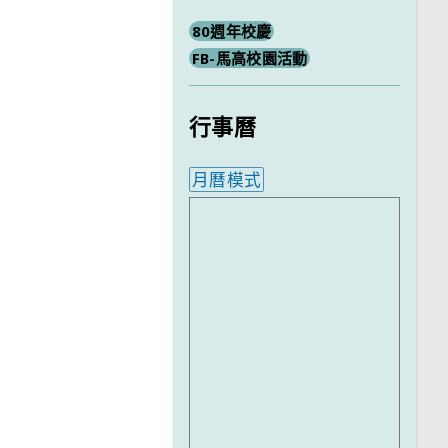
80週年校慶
FB-馬高校園活動
行事曆
月曆模式
內嵌行事曆為視覺預覽，完