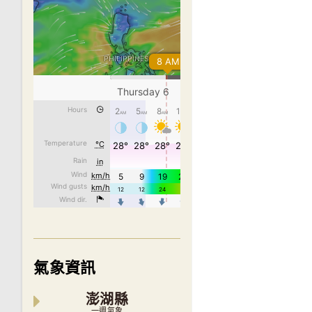
氣象資訊
澎湖縣
一週氣象