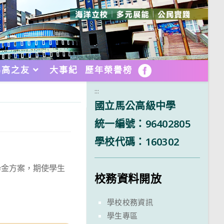
馬高之友
大事紀
歷年榮譽榜
FB
:::
國立馬公高級中學
統一編號：96402805
學校代碼：160302
學金方案，期使學生
校務資料開放
學校校務資訊
學生專區