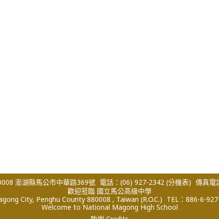
008 澎湖縣馬公市中華路369號
電話：(06) 927-2342
(分機表)
傳真電話：
歡迎蒞臨 國立馬公高級中學
ong City, Penghu County 880008 , Taiwan (R.O.C.)
TEL：886-6-927
Welcome to National Magong High School
致謝 Credits