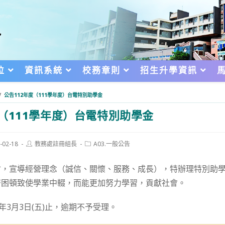
位
資訊系統
校務章則
招生升學資訊
/
公告112年度（111學年度）台電特別助學金
度（111學年度）台電特別助學金
Post
Post
-02-18
教務處註冊組長
A03.一般公告
author:
category:
d:
會，宣導經營理念（誠信、關懷、服務、成長），特辦理特別助
濟困頓致使學業中輟，而能更加努力學習，貢獻社會。
年3月3日(五)止，逾期不予受理。