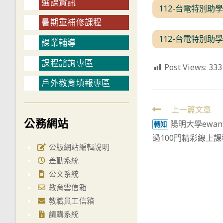
選課資訊
112-台電特別助
暑期重補修課程
112-台電特別助
課業輔導
課程諮詢專區
Post Views:
333
戶外教育填報專區
Read
上一篇文章
公務網站
陽明大學ewa
more
轉知
過100門精彩線上
articles
公版網站編輯說明
差勤系統
公文系統
教育雲信箱
教職員工信箱
請購系統