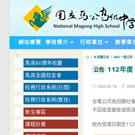
跳
轉
至
主
要
:::
網站導覽
學校簡介
行政單位
教學單
內
容
:::
/
A.校園公告
/
A03.一般公告
馬高80週年校慶
112年
:::
公告
馬高全國校友會
Post
Post
2023-02-18
2023
校務行政系統(日間)
published:
last
modifie
校務行政系統(實技)
台電公司為回饋社
不因家庭變故或經
新生專區
課程計畫
校內受理日期至112