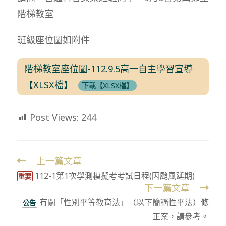
階梯教室
班級座位圖如附件
階梯教室座位圖-112.9.5高一自主學習宣導
【XLSX檔】
下載【XLSX檔】
Post Views:
244
上一篇文章
Read
112-1第1次學測模擬考考試日程(因颱風延期)
more
重要
下一篇文章
articles
有關「性別平等教育法」（以下簡稱性平法）修
公告
正案，請參考。