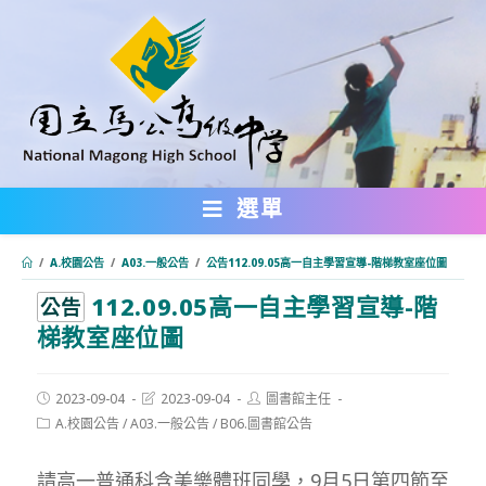
跳
轉
至
主
要
內
選單
容
/
A.校園公告
/
A03.一般公告
/
公告112.09.05高一自主學習宣導-階梯教室座位圖
112.09.05高一自主學習宣導-階
:::
公告
梯教室座位圖
Post
Post
Post
2023-09-04
2023-09-04
圖書館主任
published:
last
author:
Post
A.校園公告
/
A03.一般公告
/
B06.圖書館公告
modified:
category:
請高一普通科含美樂體班同學，9月5日第四節至