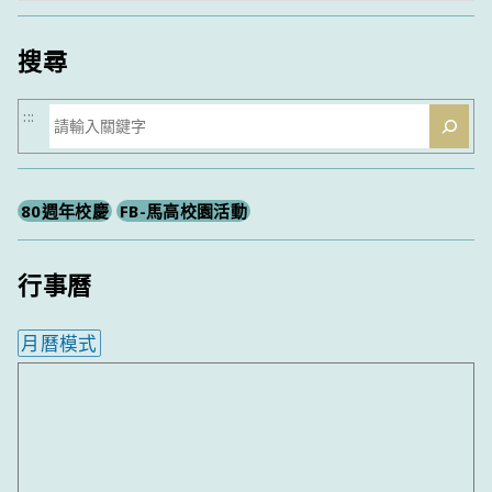
類
搜尋
搜
:::
尋
80週年校慶
FB-馬高校園活動
行事曆
月曆模式
內嵌行事曆為視覺預覽，完整行事曆內容請使用