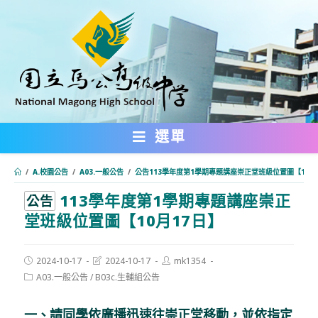
跳
轉
至
主
要
內
選單
容
/
A.校園公告
/
A03.一般公告
/
公告113學年度第1學期專題講座崇正堂班級位置圖【10月
113學年度第1學期專題講座崇正
:::
公告
堂班級位置圖【10月17日】
Post
Post
Post
2024-10-17
2024-10-17
mk1354
published:
last
author:
Post
A03.一般公告
/
B03c.生輔組公告
modified:
category:
一、請同學依廣播迅速往崇正堂移動，並依指定