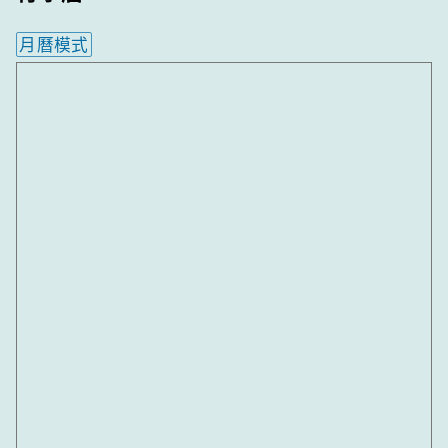
月曆模式
內嵌行事曆為視覺預覽，完整行事曆內容請使用