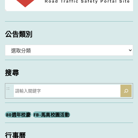
公告類別
分
類
搜尋
搜
:::
尋
80週年校慶
FB-馬高校園活動
行事曆