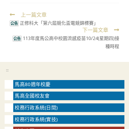
上一篇文章
Read
正修科大「第六屆競化盃電競錦標賽」
more
公告
下一篇文章
articles
113年度馬公高中校園流感疫苗10/24(星期四)接
公告
種時程
:::
馬高80週年校慶
馬高全國校友會
校務行政系統(日間)
校務行政系統(實技)